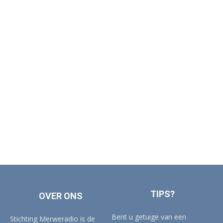
TIPS?
OVER ONS
Bent u getuige van een
Stichting Merweradio is de