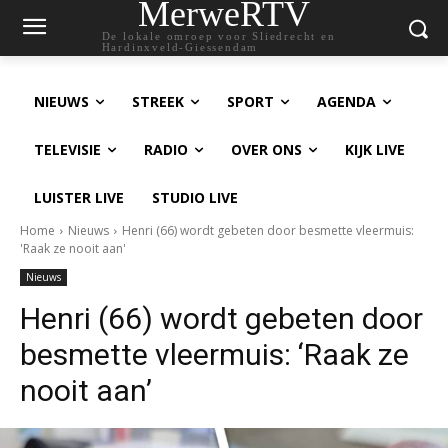
MerweRTV
De lokale omroep voor Sliedrecht en
Hardinxveld-Giessendam
NIEUWS
STREEK
SPORT
AGENDA
TELEVISIE
RADIO
OVER ONS
KIJK LIVE
LUISTER LIVE
STUDIO LIVE
Home
Nieuws
Henri (66) wordt gebeten door besmette vleermuis:
'Raak ze nooit aan'
Nieuws
Henri (66) wordt gebeten door
besmette vleermuis: ‘Raak ze
nooit aan’