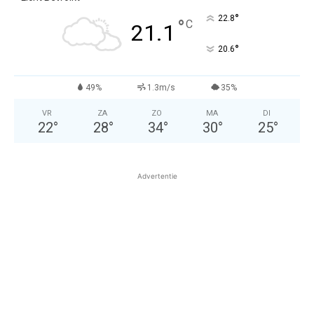
°
22.8
°
C
21.1
°
20.6
49%
1.3m/s
35%
VR
ZA
ZO
MA
DI
22
°
28
°
34
°
30
°
25
°
Advertentie