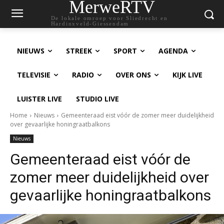
MerweRTV
De lokale omroep voor Sliedrecht en
Hardinxveld-Giessendam
NIEUWS
STREEK
SPORT
AGENDA
TELEVISIE
RADIO
OVER ONS
KIJK LIVE
LUISTER LIVE
STUDIO LIVE
Home
Nieuws
Gemeenteraad eist vóór de zomer meer duidelijkheid
over gevaarlijke honingraatbalkons
Nieuws
Gemeenteraad eist vóór de
zomer meer duidelijkheid over
gevaarlijke honingraatbalkons