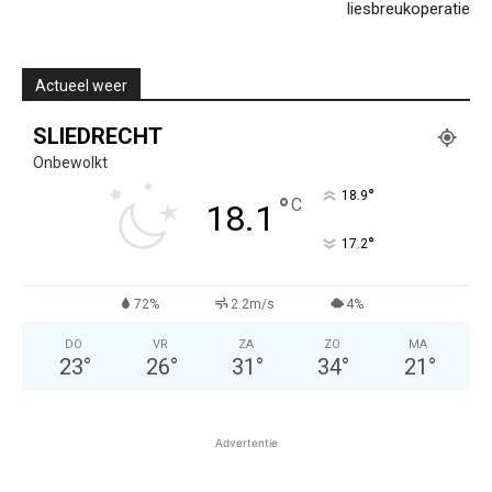
liesbreukoperatie
Actueel weer
SLIEDRECHT
Onbewolkt
°
18.9
°
C
18.1
°
17.2
72%
2.2m/s
4%
DO
VR
ZA
ZO
MA
23
°
26
°
31
°
34
°
21
°
Advertentie