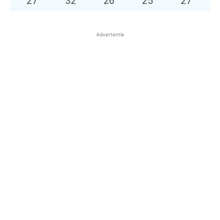
27
°
32
°
26
°
25
°
27
°
Advertentie