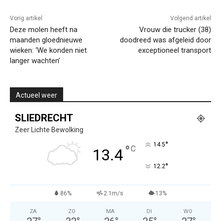
Vorig artikel
Volgend artikel
Deze molen heeft na
Vrouw die trucker (38)
maanden gloednieuwe
doodreed was afgeleid door
wieken: ‘We konden niet
exceptioneel transport
langer wachten’
Actueel weer
SLIEDRECHT
Zeer Lichte Bewolking
°
14.5
°
C
13.4
°
12.2
86%
2.1m/s
13%
ZA
ZO
MA
DI
WO