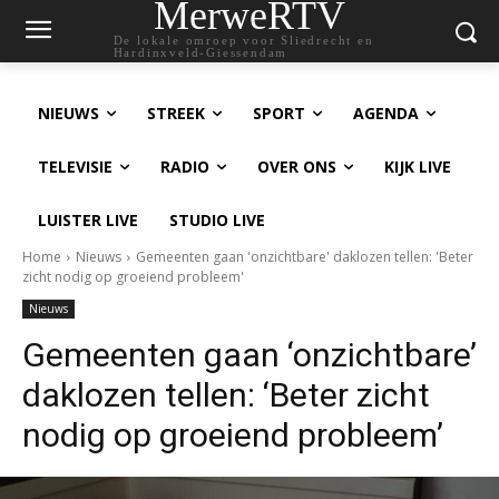
MerweRTV
De lokale omroep voor Sliedrecht en
Hardinxveld-Giessendam
NIEUWS
STREEK
SPORT
AGENDA
TELEVISIE
RADIO
OVER ONS
KIJK LIVE
LUISTER LIVE
STUDIO LIVE
Home
Nieuws
Gemeenten gaan 'onzichtbare' daklozen tellen: 'Beter
zicht nodig op groeiend probleem'
Nieuws
Gemeenten gaan ‘onzichtbare’
daklozen tellen: ‘Beter zicht
nodig op groeiend probleem’