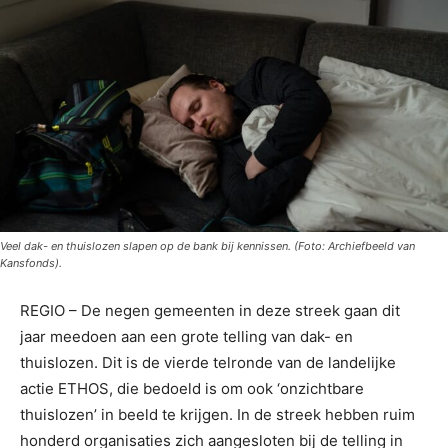
Veel dak- en thuislozen slapen op de bank bij kennissen. (Foto: Archiefbeeld van
Kansfonds).
REGIO – De negen gemeenten in deze streek gaan dit
jaar meedoen aan een grote telling van dak- en
thuislozen. Dit is de vierde telronde van de landelijke
actie ETHOS, die bedoeld is om ook ‘onzichtbare
thuislozen’ in beeld te krijgen. In de streek hebben ruim
honderd organisaties zich aangesloten bij de telling in