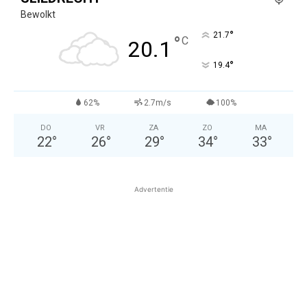
Bewolkt
°
21.7
°
C
20.1
°
19.4
62%
2.7m/s
100%
DO
VR
ZA
ZO
MA
22
°
26
°
29
°
34
°
33
°
Advertentie