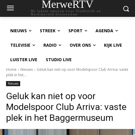
MerweRTV
De lokale omroep voor Sliedrecht en
Hardinxveld-Giessendam
NIEUWS
STREEK
SPORT
AGENDA
TELEVISIE
RADIO
OVER ONS
KIJK LIVE
LUISTER LIVE
STUDIO LIVE
Home
Nieuws
Geluk kan niet op voor Modelspoor Club Arriva: vaste
plek in het...
Nieuws
Geluk kan niet op voor
Modelspoor Club Arriva: vaste
plek in het Baggermuseum