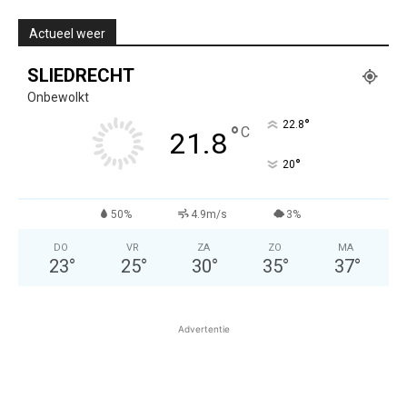
Actueel weer
SLIEDRECHT
Onbewolkt
°
22.8
°
C
21.8
°
20
50%
4.9m/s
3%
DO
VR
ZA
ZO
MA
23
°
25
°
30
°
35
°
37
°
Advertentie