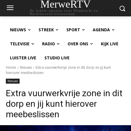
MerweRTV
De lokale omroep voor Sliedrecht en
Hardinxveld-Giessendam
NIEUWS
STREEK
SPORT
AGENDA
TELEVISIE
RADIO
OVER ONS
KIJK LIVE
LUISTER LIVE
STUDIO LIVE
Home
Nieuws
Extra vuurwerkvrije zone in dit dorp en jij kunt
hierover meebeslissen
Nieuws
Extra vuurwerkvrije zone in dit
dorp en jij kunt hierover
meebeslissen