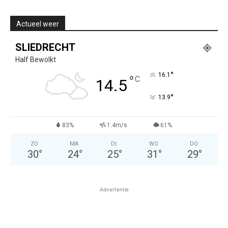
Actueel weer
SLIEDRECHT
Half Bewolkt
°
16.1
°
C
14.5
°
13.9
83%
1.4m/s
61%
ZO
MA
DI
WO
DO
30
°
24
°
25
°
31
°
29
°
Advertentie