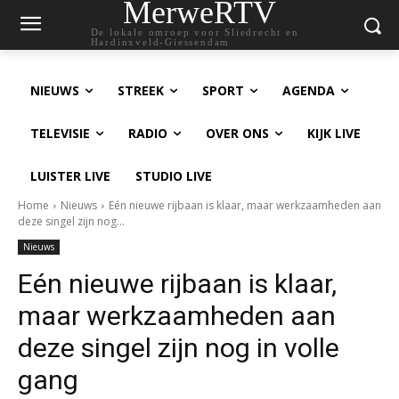
MerweRTV
De lokale omroep voor Sliedrecht en
Hardinxveld-Giessendam
NIEUWS
STREEK
SPORT
AGENDA
TELEVISIE
RADIO
OVER ONS
KIJK LIVE
LUISTER LIVE
STUDIO LIVE
Home
Nieuws
Eén nieuwe rijbaan is klaar, maar werkzaamheden aan
deze singel zijn nog...
Nieuws
Eén nieuwe rijbaan is klaar,
maar werkzaamheden aan
deze singel zijn nog in volle
gang