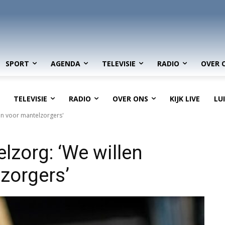
SPORT
AGENDA
TELEVISIE
RADIO
OVER 
TELEVISIE
RADIO
OVER ONS
KIJK LIVE
LU
n voor mantelzorgers'
lzorg: ‘We willen
zorgers’