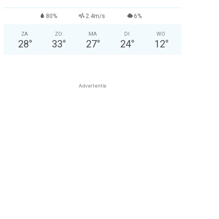
80%
2.4m/s
6%
ZA
ZO
MA
DI
WO
28
°
33
°
27
°
24
°
12
°
Advertentie