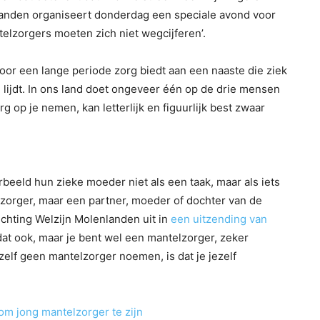
landen organiseert donderdag een speciale avond voor
ntelzorgers moeten zich niet wegcijferen’.
 voor een lange periode zorg biedt aan een naaste die ziek
 lijdt. In ons land doet ongeveer één op de drie mensen
org op je nemen, kan letterlijk en figuurlijk best zwaar
beeld hun zieke moeder niet als een taak, maar als iets
elzorger, maar een partner, moeder of dochter van de
tichting Welzijn Molenlanden uit in
een uitzending van
e dat ook, maar je bent wel een mantelzorger, zeker
elf geen mantelzorger noemen, is dat je jezelf
 om jong mantelzorger te zijn