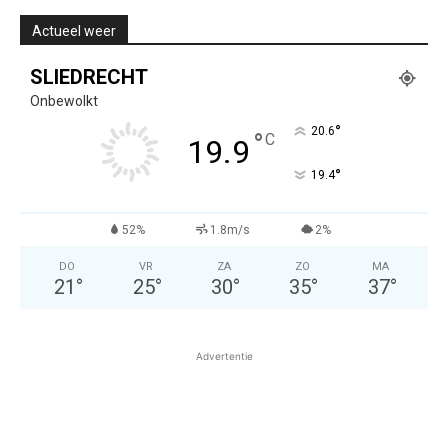
Actueel weer
SLIEDRECHT
Onbewolkt
°
20.6
°
C
19.9
°
19.4
52%
1.8m/s
2%
DO
VR
ZA
ZO
MA
21
°
25
°
30
°
35
°
37
°
Advertentie