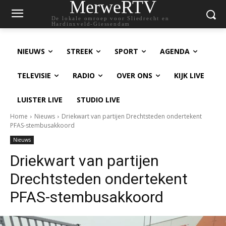
MerweRTV
De lokale omroep voor Sliedrecht en
Hardinxveld-Giessendam
NIEUWS
STREEK
SPORT
AGENDA
TELEVISIE
RADIO
OVER ONS
KIJK LIVE
LUISTER LIVE
STUDIO LIVE
Home
Nieuws
Driekwart van partijen Drechtsteden ondertekent
PFAS-stembusakkoord
Nieuws
Driekwart van partijen
Drechtsteden ondertekent
PFAS-stembusakkoord