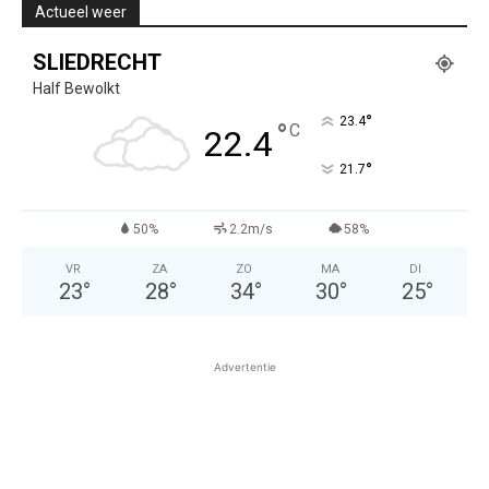
Actueel weer
SLIEDRECHT
Half Bewolkt
°
23.4
°
C
22.4
°
21.7
50%
2.2m/s
58%
VR
ZA
ZO
MA
DI
23
°
28
°
34
°
30
°
25
°
Advertentie