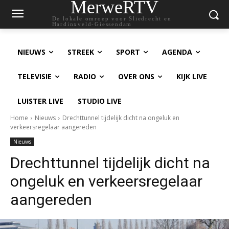
MerweRTV
De lokale omroep voor Sliedrecht en
Hardinxveld-Giessendam
NIEUWS
STREEK
SPORT
AGENDA
TELEVISIE
RADIO
OVER ONS
KIJK LIVE
LUISTER LIVE
STUDIO LIVE
Home
Nieuws
Drechttunnel tijdelijk dicht na ongeluk en
verkeersregelaar aangereden
Nieuws
Drechttunnel tijdelijk dicht na
ongeluk en verkeersregelaar
aangereden