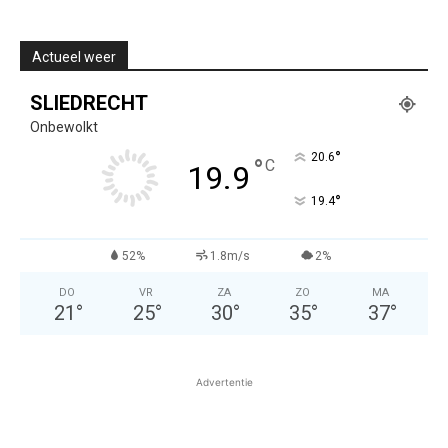
Actueel weer
SLIEDRECHT
Onbewolkt
°
20.6
°
C
19.9
°
19.4
52%
1.8m/s
2%
DO
VR
ZA
ZO
MA
21
°
25
°
30
°
35
°
37
°
Advertentie