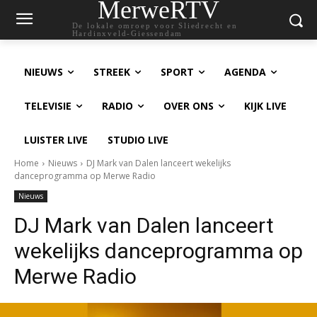
MerweRTV
De lokale omroep voor Sliedrecht en
Hardinxveld-Giessendam
NIEUWS
STREEK
SPORT
AGENDA
TELEVISIE
RADIO
OVER ONS
KIJK LIVE
LUISTER LIVE
STUDIO LIVE
Home
Nieuws
DJ Mark van Dalen lanceert wekelijks
danceprogramma op Merwe Radio
Nieuws
DJ Mark van Dalen lanceert
wekelijks danceprogramma op
Merwe Radio