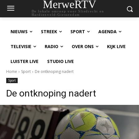
MerweRTV
De lokale omroep voor Sliedrecht en
Hardinxveld-Giessendam
NIEUWS
STREEK
SPORT
AGENDA
TELEVISIE
RADIO
OVER ONS
KIJK LIVE
LUISTER LIVE
STUDIO LIVE
Home
Sport
De ontknoping nadert
Sport
De ontknoping nadert