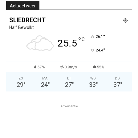
Actueel weer
SLIEDRECHT
Half Bewolkt
°
26.1
°
C
25.5
°
24.4
57%
0.9m/s
55%
ZO
MA
DI
WO
DO
29
°
24
°
27
°
33
°
37
°
Advertentie