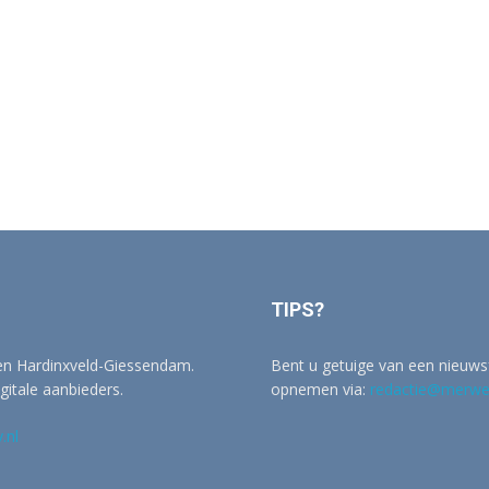
TIPS?
 en Hardinxveld-Giessendam.
Bent u getuige van een nieuwsf
igitale aanbieders.
opnemen via:
redactie@merwer
.nl