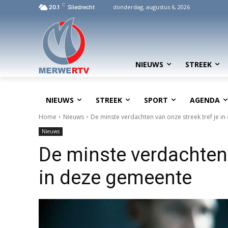
C
donderdag, augustus 6, 2026
20.1
Sliedrecht
NIEUWS
STREEK
NIEUWS
STREEK
SPORT
AGENDA
Home
Nieuws
De minste verdachten van onze streek tref je i
Nieuws
De minste verdachten 
in deze gemeente