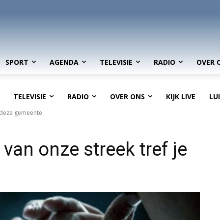
SPORT
AGENDA
TELEVISIE
RADIO
OVER 
TELEVISIE
RADIO
OVER ONS
KIJK LIVE
LU
n deze gemeente
van onze streek tref je