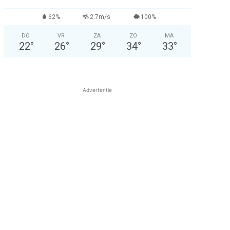
62%
2.7m/s
100%
DO
VR
ZA
ZO
MA
22
°
26
°
29
°
34
°
33
°
Advertentie