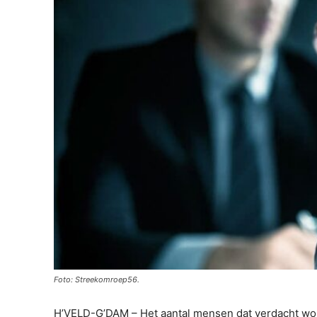
Foto: Streekomroep56.
H’VELD-G’DAM – Het aantal mensen dat verdacht word