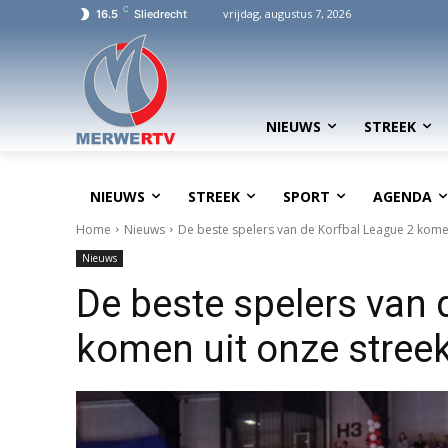
C
vrijdag, augustus 7, 2026
16.5
Sliedrecht
NIEUWS
STREEK
NIEUWS
STREEK
SPORT
AGENDA
Home
Nieuws
De beste spelers van de Korfbal League 2 komen 
Nieuws
De beste spelers van 
komen uit onze streek