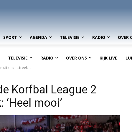
SPORT
AGENDA
TELEVISIE
RADIO
OVER 
TELEVISIE
RADIO
OVER ONS
KIJK LIVE
LU
uit onze streek:...
de Korfbal League 2
: ‘Heel mooi’