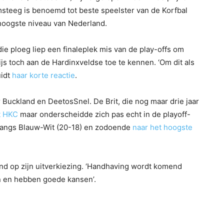
msteeg is benoemd tot beste speelster van de Korfbal
 hoogste niveau van Nederland.
 ploeg liep een finaleplek mis van de play-offs om
ijs toch aan de Hardinxveldse toe te kennen. ‘Om dit als
uidt
haar korte reactie
.
 Buckland en DeetosSnel. De Brit, die nog maar drie jaar
t HKC
maar onderscheidde zich pas echt in de playoff-
g langs Blauw-Wit (20-18) en zodoende
naar het hoogste
and op zijn uitverkiezing. ‘Handhaving wordt komend
n en hebben goede kansen’.