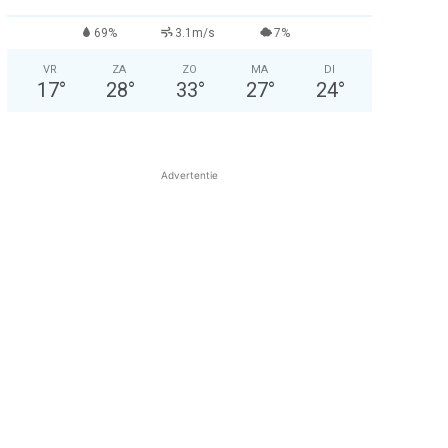
69%
3.1m/s
7%
VR
ZA
ZO
MA
DI
17
°
28
°
33
°
27
°
24
°
Advertentie