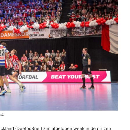
e).
land (DeetosSnel) zijn afgelopen week in de prijzen