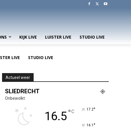
ONS
KIJK LIVE
LUISTER LIVE
STUDIO LIVE
ISTER LIVE
STUDIO LIVE
Actueel weer
SLIEDRECHT
Onbewolkt
°
17.2
°
C
16.5
°
16.1