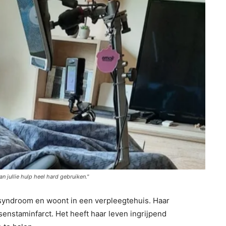
n jullie hulp heel hard gebruiken."
 syndroom en woont in een verpleegtehuis. Haar
enstaminfarct. Het heeft haar leven ingrijpend