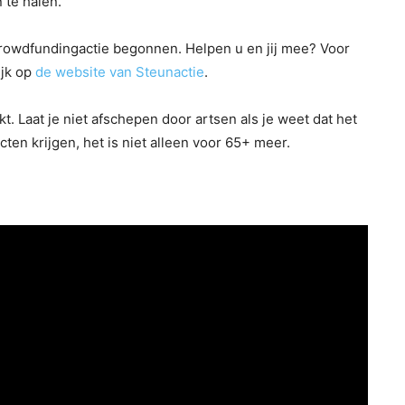
 te halen.
Crowdfundingactie begonnen. Helpen u en jij mee? Voor
ijk op
de website van Steunactie
.
 Laat je niet afschepen door artsen als je weet dat het
ten krijgen, het is niet alleen voor 65+ meer.