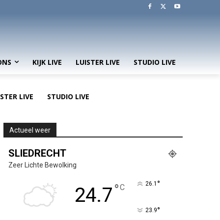
ONS
KIJK LIVE
LUISTER LIVE
STUDIO LIVE
ISTER LIVE
STUDIO LIVE
Actueel weer
SLIEDRECHT
Zeer Lichte Bewolking
°
26.1
°
C
24.7
°
23.9