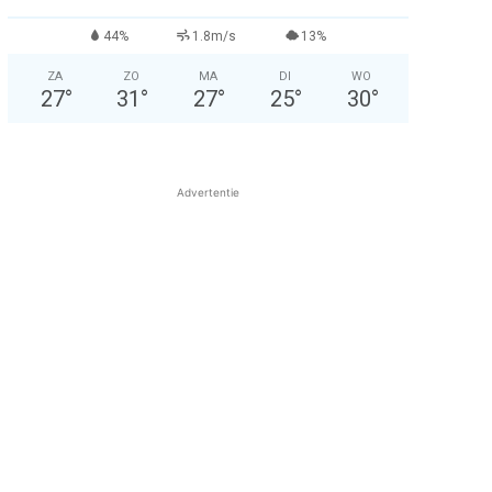
44%
1.8m/s
13%
ZA
ZO
MA
DI
WO
27
°
31
°
27
°
25
°
30
°
Advertentie