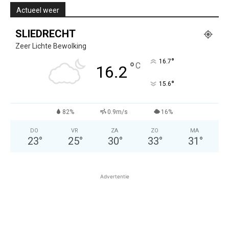
Actueel weer
SLIEDRECHT
Zeer Lichte Bewolking
°
16.7
°
C
16.2
°
15.6
82%
0.9m/s
16%
DO
VR
ZA
ZO
MA
23
°
25
°
30
°
33
°
31
°
Advertentie