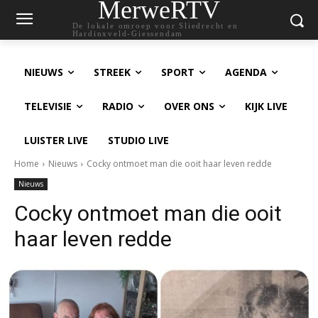
MerweRTV
De lokale omroep voor Sliedrecht en
Hardinxveld-Giessendam
NIEUWS
STREEK
SPORT
AGENDA
TELEVISIE
RADIO
OVER ONS
KIJK LIVE
LUISTER LIVE
STUDIO LIVE
Home
Nieuws
Cocky ontmoet man die ooit haar leven redde
Nieuws
Cocky ontmoet man die ooit
haar leven redde