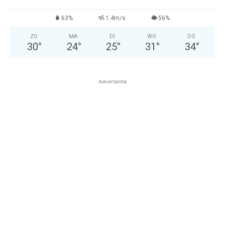
63%
1.4m/s
56%
ZO
MA
DI
WO
DO
30
°
24
°
25
°
31
°
34
°
Advertentie