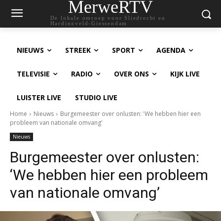
MerweRTV
De lokale omroep voor Sliedrecht en
Hardinxveld-Giessendam
NIEUWS
STREEK
SPORT
AGENDA
TELEVISIE
RADIO
OVER ONS
KIJK LIVE
LUISTER LIVE
STUDIO LIVE
Home
Nieuws
Burgemeester over onlusten: 'We hebben hier een
probleem van nationale omvang'
Nieuws
Burgemeester over onlusten:
‘We hebben hier een probleem
van nationale omvang’