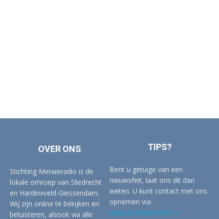
TIPS?
OVER ONS
Bent u getuige van een
Stichting Merweradio is de
nieuwsfeit, laat ons dit dan
lokale omroep van Sliedrecht
weten. U kunt contact met ons
en Hardinxveld-Giessendam.
opnemen via:
Wij zijn online te bekijken en
redactie@merwertv.nl
beluisteren, alsook via alle