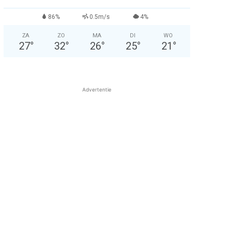
86%
0.5m/s
4%
ZA
ZO
MA
DI
WO
27
°
32
°
26
°
25
°
21
°
Advertentie