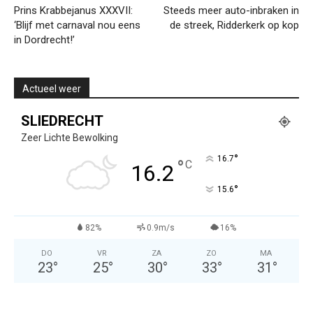
Prins Krabbejanus XXXVII:
Steeds meer auto-inbraken in
‘Blijf met carnaval nou eens
de streek, Ridderkerk op kop
in Dordrecht!’
Actueel weer
SLIEDRECHT
Zeer Lichte Bewolking
°
16.7
°
C
16.2
°
15.6
82%
0.9m/s
16%
DO
VR
ZA
ZO
MA
23
°
25
°
30
°
33
°
31
°