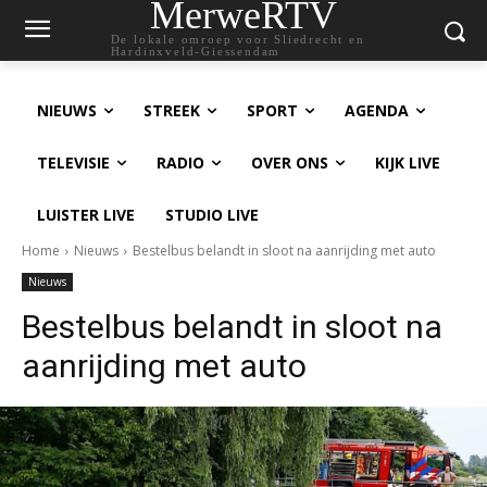
MerweRTV
De lokale omroep voor Sliedrecht en
Hardinxveld-Giessendam
NIEUWS
STREEK
SPORT
AGENDA
TELEVISIE
RADIO
OVER ONS
KIJK LIVE
LUISTER LIVE
STUDIO LIVE
Home
Nieuws
Bestelbus belandt in sloot na aanrijding met auto
Nieuws
Bestelbus belandt in sloot na
aanrijding met auto