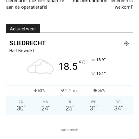
dierenarts: ook hier staan ze
muziekmarathon: ‘Iedereen is
aan de operatietafel
welkom!’
Actueel weer
SLIEDRECHT
Half Bewolkt
°
18.9
°
C
18.5
°
16.1
63%
1.4m/s
56%
ZO
MA
DI
WO
DO
30
°
24
°
25
°
31
°
34
°
Advertentie