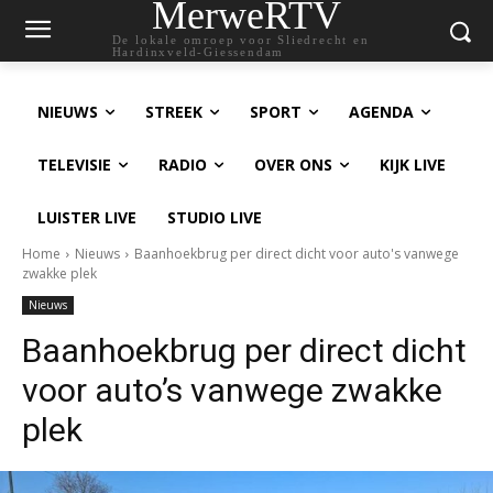
MerweRTV
De lokale omroep voor Sliedrecht en
Hardinxveld-Giessendam
NIEUWS
STREEK
SPORT
AGENDA
TELEVISIE
RADIO
OVER ONS
KIJK LIVE
LUISTER LIVE
STUDIO LIVE
Home
Nieuws
Baanhoekbrug per direct dicht voor auto's vanwege
zwakke plek
Nieuws
Baanhoekbrug per direct dicht
voor auto’s vanwege zwakke
plek