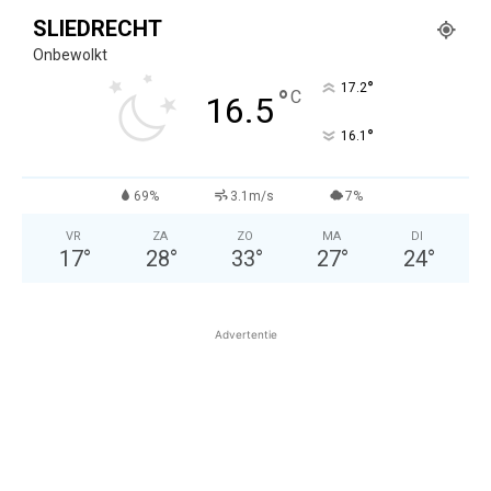
SLIEDRECHT
Onbewolkt
°
17.2
°
C
16.5
°
16.1
69%
3.1m/s
7%
VR
ZA
ZO
MA
DI
17
°
28
°
33
°
27
°
24
°
Advertentie