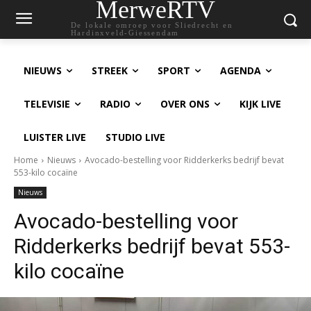
MerweRTV
De lokale omroep voor Sliedrecht en
Hardinxveld-Giessendam
NIEUWS
STREEK
SPORT
AGENDA
TELEVISIE
RADIO
OVER ONS
KIJK LIVE
LUISTER LIVE
STUDIO LIVE
Home
Nieuws
Avocado-bestelling voor Ridderkerks bedrijf bevat
553-kilo cocaïne
Nieuws
Avocado-bestelling voor
Ridderkerks bedrijf bevat 553-
kilo cocaïne