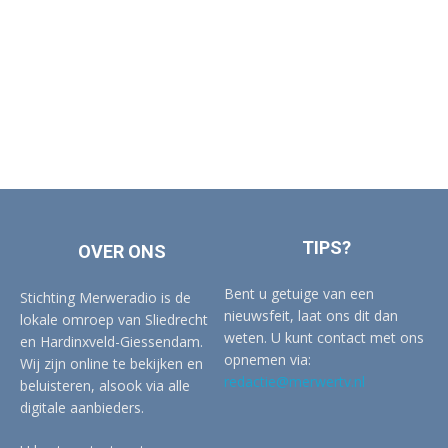
TIPS?
OVER ONS
Bent u getuige van een
Stichting Merweradio is de
nieuwsfeit, laat ons dit dan
lokale omroep van Sliedrecht
weten. U kunt contact met ons
en Hardinxveld-Giessendam.
opnemen via:
Wij zijn online te bekijken en
redactie@merwertv.nl
beluisteren, alsook via alle
digitale aanbieders.