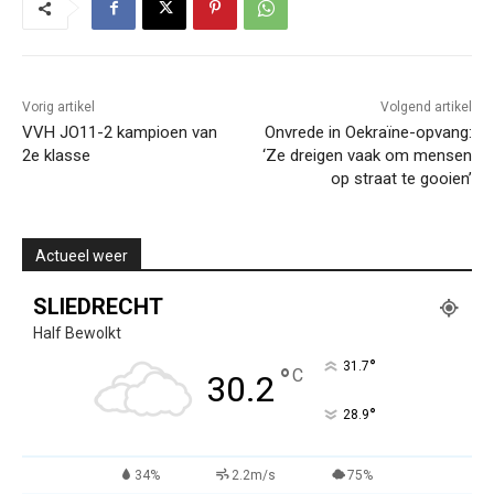
Vorig artikel
Volgend artikel
VVH JO11-2 kampioen van
Onvrede in Oekraïne-opvang:
2e klasse
‘Ze dreigen vaak om mensen
op straat te gooien’
Actueel weer
SLIEDRECHT
Half Bewolkt
°
31.7
°
C
30.2
°
28.9
34%
2.2m/s
75%