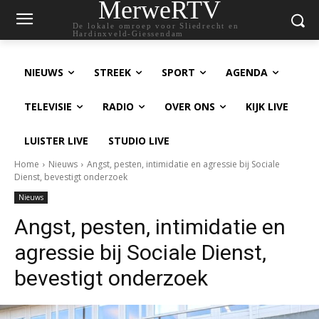
MerweRTV
De lokale omroep voor Sliedrecht en
Hardinxveld-Giessendam
NIEUWS
STREEK
SPORT
AGENDA
TELEVISIE
RADIO
OVER ONS
KIJK LIVE
LUISTER LIVE
STUDIO LIVE
Home
Nieuws
Angst, pesten, intimidatie en agressie bij Sociale
Dienst, bevestigt onderzoek
Nieuws
Angst, pesten, intimidatie en
agressie bij Sociale Dienst,
bevestigt onderzoek