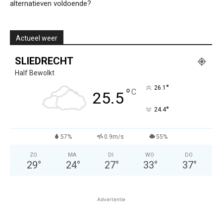
alternatieven voldoende?
Actueel weer
SLIEDRECHT
Half Bewolkt
°
26.1
°
C
25.5
°
24.4
57%
0.9m/s
55%
ZO
MA
DI
WO
DO
29
°
24
°
27
°
33
°
37
°
Advertentie