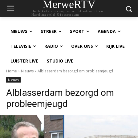
MerweRTV
De lokale omroep voor Sliedrecht en
Hardinxveld-Giessendam
NIEUWS
STREEK
SPORT
AGENDA
TELEVISIE
RADIO
OVER ONS
KIJK LIVE
LUISTER LIVE
STUDIO LIVE
Home
Nieuws
Alblasserdam bezorgd om probleemjeugd
Nieuws
Alblasserdam bezorgd om
probleemjeugd