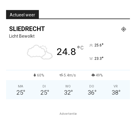
Actueel weer
SLIEDRECHT
Licht Bewolkt
°
25.6
°
C
24.8
°
23.3
60%
5.4m/s
49%
MA
DI
WO
DO
VR
25
°
25
°
32
°
36
°
38
°
Advertentie