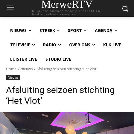
MerweRTV
De lokale omroep voor Sliedrecht en
Hardinxveld-Giessendam
NIEUWS
STREEK
SPORT
AGENDA
TELEVISIE
RADIO
OVER ONS
KIJK LIVE
LUISTER LIVE
STUDIO LIVE
Home
Nieuws
Afsluiting seizoen stichting 'Het Vlot'
Nieuws
Afsluiting seizoen stichting
‘Het Vlot’