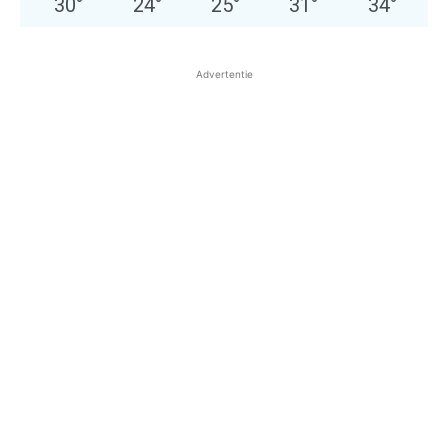
30
°
24
°
25
°
31
°
34
°
Advertentie