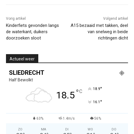
Vorig artikel
Volgend artikel
Kinderfiets gevonden langs
A15 bezaaid met takken, deel
de waterkant, duikers
van snelweg in beide
doorzoeken sloot
richtingen dicht
Actueel weer
SLIEDRECHT
Half Bewolkt
°
18.9
°
C
18.5
°
16.1
63%
1.4m/s
56%
ZO
MA
DI
WO
DO