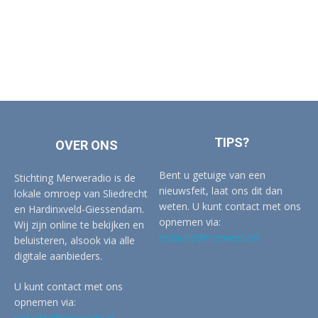
TIPS?
OVER ONS
Bent u getuige van een
Stichting Merweradio is de
nieuwsfeit, laat ons dit dan
lokale omroep van Sliedrecht
weten. U kunt contact met ons
en Hardinxveld-Giessendam.
opnemen via:
Wij zijn online te bekijken en
redactie@merwertv.nl
beluisteren, alsook via alle
digitale aanbieders.
U kunt contact met ons
opnemen via:
redactie@merwertv.nl