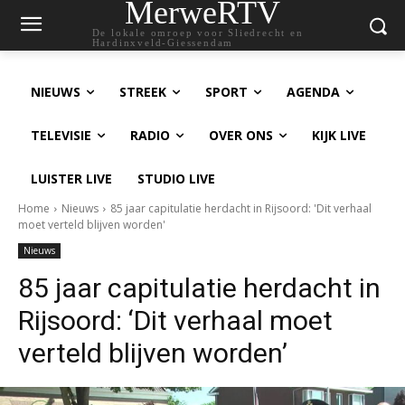
MerweRTV
De lokale omroep voor Sliedrecht en
Hardinxveld-Giessendam
NIEUWS
STREEK
SPORT
AGENDA
TELEVISIE
RADIO
OVER ONS
KIJK LIVE
LUISTER LIVE
STUDIO LIVE
Home
Nieuws
85 jaar capitulatie herdacht in Rijsoord: 'Dit verhaal
moet verteld blijven worden'
Nieuws
85 jaar capitulatie herdacht in
Rijsoord: ‘Dit verhaal moet
verteld blijven worden’