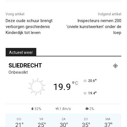
Vorig artikel
Volgend artikel
Deze oude schuur brengt
Inspecteurs nemen 200
verborgen geschiedenis
‘civiele kunstwerken’ onder de
Kinderdijk tot leven
loep
Actueel weer
SLIEDRECHT
Onbewolkt
°
20.6
°
C
19.9
°
19.4
52%
1.8m/s
2%
DO
VR
ZA
ZO
MA
21
°
25
°
30
°
35
°
37
°