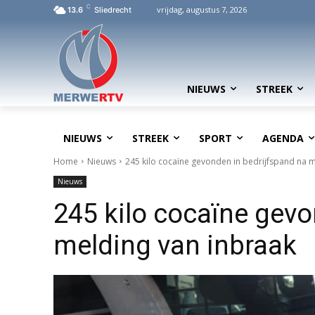
C
vrijdag, augustus 7, 2026
13.6
Sliedrecht
NIEUWS
STREEK
NIEUWS
STREEK
SPORT
AGENDA
Home
Nieuws
245 kilo cocaïne gevonden in bedrijfspand na 
Nieuws
245 kilo cocaïne gevo
melding van inbraak