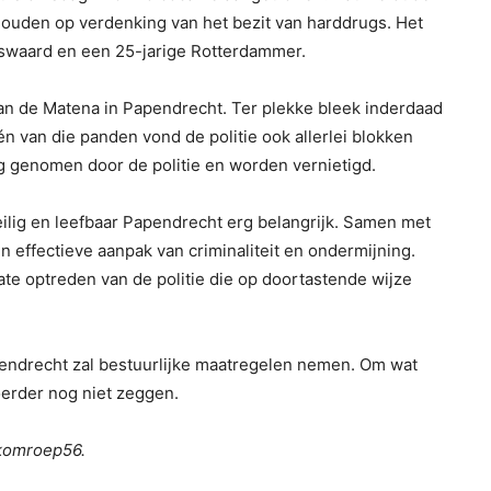
ehouden op verdenking van het bezit van harddrugs. Het
swaard en een 25-jarige Rotterdammer.
an de Matena in Papendrecht. Ter plekke bleek inderdaad
én van die panden vond de politie ook allerlei blokken
ag genomen door de politie en worden vernietigd.
ilig en leefbaar Papendrecht erg belangrijk. Samen met
effectieve aanpak van criminaliteit en ondermijning.
uate optreden van de politie die op doortastende wijze
endrecht zal bestuurlijke maatregelen nemen. Om wat
erder nog niet zeggen.
ekomroep56.