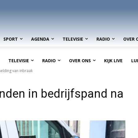
SPORT
AGENDA
TELEVISIE
RADIO
OVER 
TELEVISIE
RADIO
OVER ONS
KIJK LIVE
LU
melding van inbraak
nden in bedrijfspand na