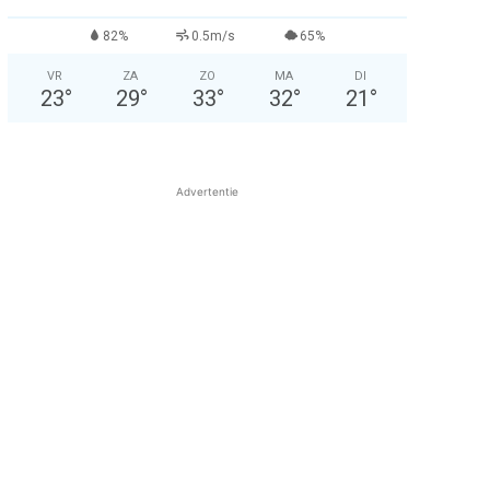
82%
0.5m/s
65%
VR
ZA
ZO
MA
DI
23
°
29
°
33
°
32
°
21
°
Advertentie