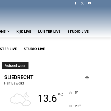
ONS
KIJK LIVE
LUISTER LIVE
STUDIO LIVE
ISTER LIVE
STUDIO LIVE
Actueel weer
SLIEDRECHT
Half Bewolkt
°
15
°
C
13.6
°
12.8