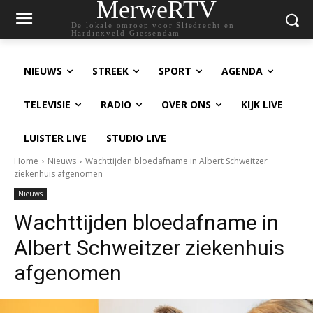
MerweRTV
De lokale omroep voor Sliedrecht en
Hardinxveld-Giessendam
NIEUWS
STREEK
SPORT
AGENDA
TELEVISIE
RADIO
OVER ONS
KIJK LIVE
LUISTER LIVE
STUDIO LIVE
Home
Nieuws
Wachttijden bloedafname in Albert Schweitzer
ziekenhuis afgenomen
Nieuws
Wachttijden bloedafname in
Albert Schweitzer ziekenhuis
afgenomen