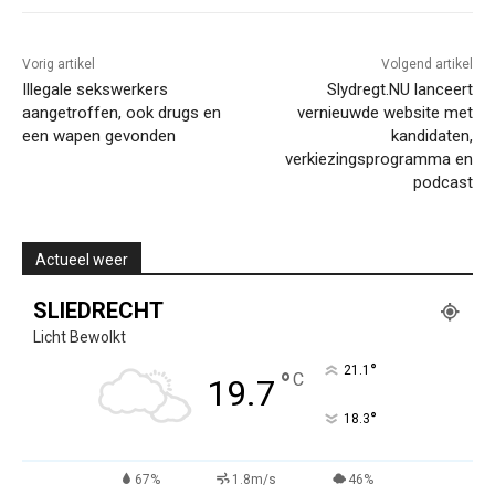
Vorig artikel
Volgend artikel
Illegale sekswerkers
Slydregt.NU lanceert
aangetroffen, ook drugs en
vernieuwde website met
een wapen gevonden
kandidaten,
verkiezingsprogramma en
podcast
Actueel weer
SLIEDRECHT
Licht Bewolkt
°
21.1
°
C
19.7
°
18.3
67%
1.8m/s
46%