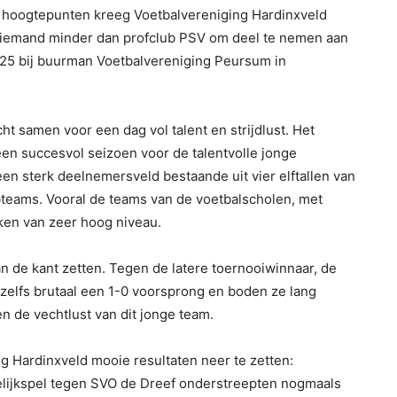
hoogtepunten kreeg Voetbalvereniging Hardinxveld
 niemand minder dan profclub PSV om deel te nemen aan
025 bij buurman Voetbalvereniging Peursum in
t samen voor een dag vol talent en strijdlust. Het
en succesvol seizoen voor de talentvolle jonge
een sterk deelnemersveld bestaande uit vier elftallen van
eams. Vooral de teams van de voetbalscholen, met
eken van zeer hoog niveau.
an de kant zetten. Tegen de latere toernooiwinnaar, de
elfs brutaal een 1-0 voorsprong en boden ze lang
n de vechtlust van dit jonge team.
g Hardinxveld mooie resultaten neer te zetten:
lijkspel tegen SVO de Dreef onderstreepten nogmaals