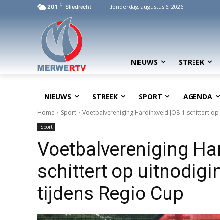
C
donderdag, augustus 6, 2026
20.1
Sliedrecht
NIEUWS
STREEK
NIEUWS
STREEK
SPORT
AGENDA
Home
Sport
Voetbalvereniging Hardinxveld JO8-1 schittert op
Sport
Voetbalvereniging Ha
schittert op uitnodig
tijdens Regio Cup