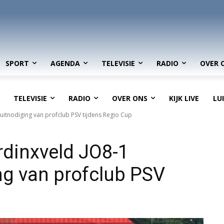
SPORT
AGENDA
TELEVISIE
RADIO
OVER 
TELEVISIE
RADIO
OVER ONS
KIJK LIVE
LU
 uitnodiging van profclub PSV tijdens Regio Cup
rdinxveld JO8-1
ing van profclub PSV