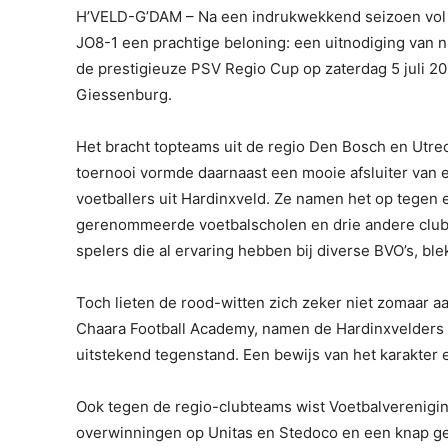
H’VELD-G’DAM – Na een indrukwekkend seizoen vol 
JO8-1 een prachtige beloning: een uitnodiging van
de prestigieuze PSV Regio Cup op zaterdag 5 juli 2
Giessenburg.
Het bracht topteams uit de regio Den Bosch en Utrech
toernooi vormde daarnaast een mooie afsluiter van e
voetballers uit Hardinxveld. Ze namen het op tegen 
gerenommeerde voetbalscholen en drie andere clubt
spelers die al ervaring hebben bij diverse BVO’s, bl
Toch lieten de rood-witten zich zeker niet zomaar a
Chaara Football Academy, namen de Hardinxvelders z
uitstekend tegenstand. Een bewijs van het karakter e
Ook tegen de regio-clubteams wist Voetbalverenigin
overwinningen op Unitas en Stedoco en een knap ge