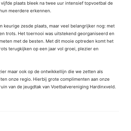
e vijfde plaats bleek na twee uur intensief topvoetbal de
d hun meerdere erkennen.
en keurige zesde plaats, maar veel belangrijker nog: met
en trots. Het toernooi was uitstekend georganiseerd en
 meten met de besten. Met dit mooie optreden komt het
s terugkijken op een jaar vol groei, plezier en
zier maar ook op de ontwikkellijn die we zetten als
iten onze regio. Hierbij grote complimenten aan onze
Bruin van de jeugdtak van Voetbalvereniging Hardinxveld.