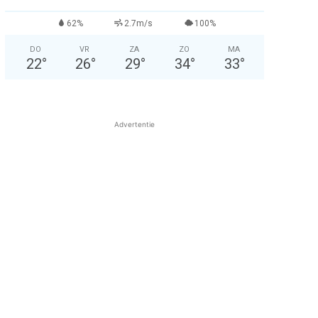
62%
2.7m/s
100%
DO
VR
ZA
ZO
MA
22
°
26
°
29
°
34
°
33
°
Advertentie