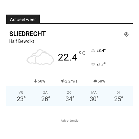
Actueel weer
SLIEDRECHT
Half Bewolkt
°
23.4
°
C
22.4
°
21.7
50%
2.2m/s
58%
VR
ZA
ZO
MA
DI
23
°
28
°
34
°
30
°
25
°
Advertentie