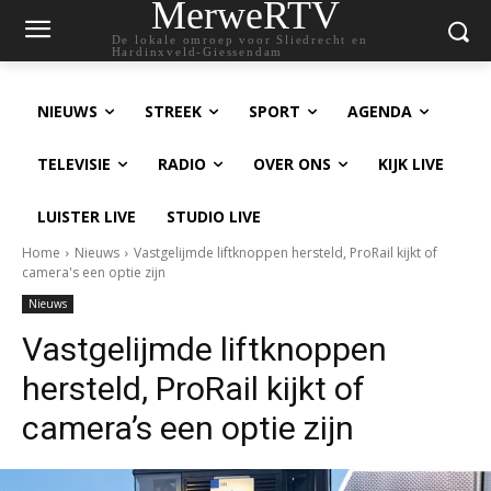
MerweRTV
De lokale omroep voor Sliedrecht en
Hardinxveld-Giessendam
NIEUWS
STREEK
SPORT
AGENDA
TELEVISIE
RADIO
OVER ONS
KIJK LIVE
LUISTER LIVE
STUDIO LIVE
Home
Nieuws
Vastgelijmde liftknoppen hersteld, ProRail kijkt of
camera's een optie zijn
Nieuws
Vastgelijmde liftknoppen
hersteld, ProRail kijkt of
camera’s een optie zijn