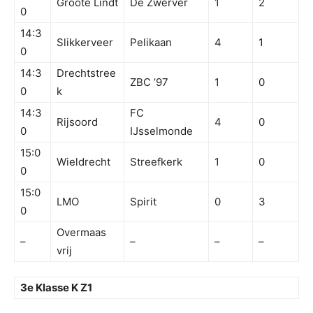
Groote Lindt
De Zwerver
1
2
0
14:3
Slikkerveer
Pelikaan
4
1
0
14:3
Drechtstree
ZBC ’97
1
0
0
k
14:3
FC
Rijsoord
4
0
0
IJsselmonde
15:0
Wieldrecht
Streefkerk
1
0
0
15:0
LMO
Spirit
0
3
0
Overmaas
–
–
–
–
vrij
3e Klasse K Z1