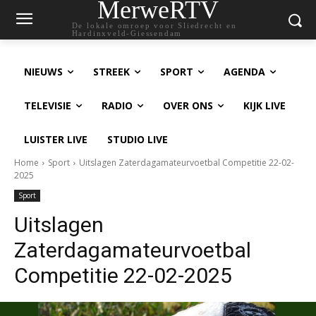
MerweRTV
De lokale omroep voor Sliedrecht en
Hardinxveld-Giessendam
NIEUWS
STREEK
SPORT
AGENDA
TELEVISIE
RADIO
OVER ONS
KIJK LIVE
LUISTER LIVE
STUDIO LIVE
Home
Sport
Uitslagen Zaterdagamateurvoetbal Competitie 22-02-
2025
Sport
Uitslagen
Zaterdagamateurvoetbal
Competitie 22-02-2025