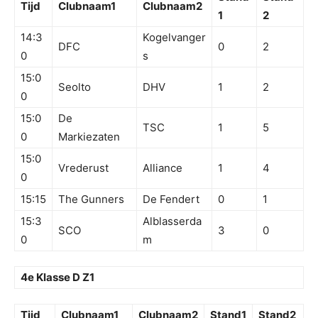
Tijd
Clubnaam1
Clubnaam2
1
2
14:3
Kogelvanger
DFC
0
2
0
s
15:0
Seolto
DHV
1
2
0
15:0
De
TSC
1
5
0
Markiezaten
15:0
Vrederust
Alliance
1
4
0
15:15
The Gunners
De Fendert
0
1
15:3
Alblasserda
SCO
3
0
0
m
4e Klasse D Z1
Tijd
Clubnaam1
Clubnaam2
Stand1
Stand2