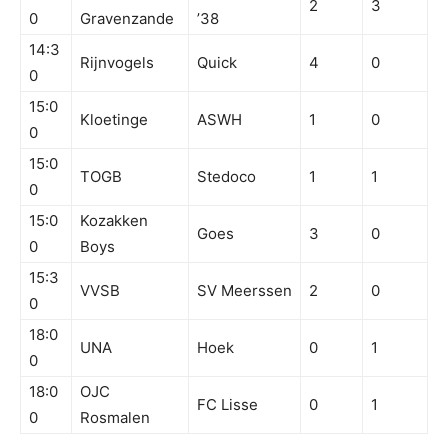
2
3
0
Gravenzande
’38
14:3
Rijnvogels
Quick
4
0
0
15:0
Kloetinge
ASWH
1
0
0
15:0
TOGB
Stedoco
1
1
0
15:0
Kozakken
Goes
3
0
0
Boys
15:3
VVSB
SV Meerssen
2
0
0
18:0
UNA
Hoek
0
1
0
18:0
OJC
FC Lisse
0
1
0
Rosmalen