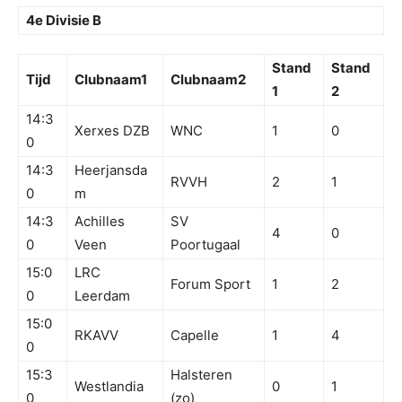
4e Divisie B
Stand
Stand
Tijd
Clubnaam1
Clubnaam2
1
2
14:3
Xerxes DZB
WNC
1
0
0
14:3
Heerjansda
RVVH
2
1
0
m
14:3
Achilles
SV
4
0
0
Veen
Poortugaal
15:0
LRC
Forum Sport
1
2
0
Leerdam
15:0
RKAVV
Capelle
1
4
0
15:3
Halsteren
Westlandia
0
1
0
(zo)