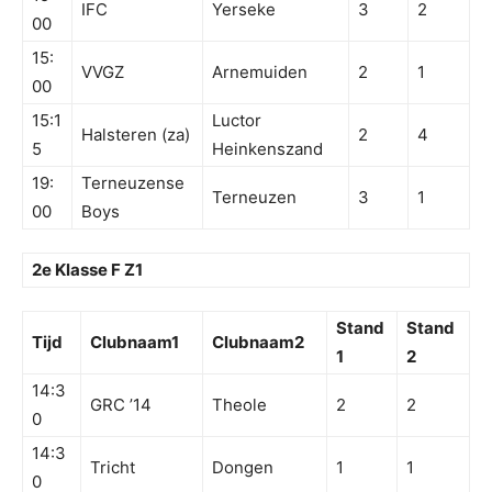
IFC
Yerseke
3
2
00
15:
VVGZ
Arnemuiden
2
1
00
15:1
Luctor
Halsteren (za)
2
4
5
Heinkenszand
19:
Terneuzense
Terneuzen
3
1
00
Boys
2e Klasse F Z1
Stand
Stand
Tijd
Clubnaam1
Clubnaam2
1
2
14:3
GRC ’14
Theole
2
2
0
14:3
Tricht
Dongen
1
1
0