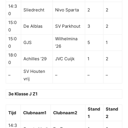
14:3
Sliedrecht
Nivo Sparta
2
2
0
15:0
De Alblas
SV Parkhout
3
2
0
15:0
Wilhelmina
GJS
5
1
0
’26
18:0
Achilles ’29
JVC Cuijk
1
2
0
SV Houten
–
–
–
–
vrij
3e Klasse J Z1
Stand
Stand
Tijd
Clubnaam1
Clubnaam2
1
2
14:3