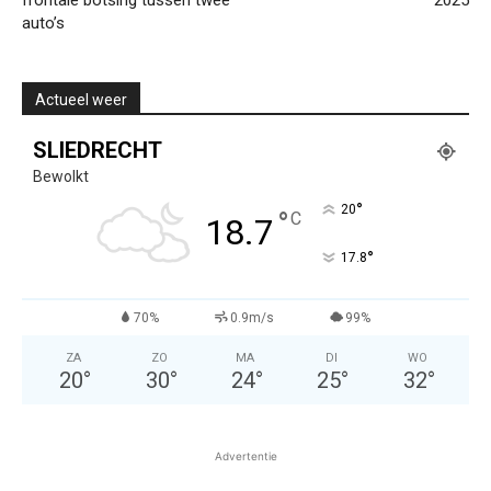
frontale botsing tussen twee
2025
auto’s
Actueel weer
SLIEDRECHT
Bewolkt
°
20
°
C
18.7
°
17.8
70%
0.9m/s
99%
ZA
ZO
MA
DI
WO
20
°
30
°
24
°
25
°
32
°
Advertentie