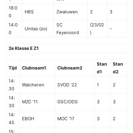
18:0
HBS
Zwaluwen
2
3
0
14:0
SC
(23/02
Unitas (zo)
–
0
Feyenoord
)
2e Klasse E Z1
Stan
Stan
Tijd
Clubnaam1
Clubnaam2
d1
d2
14:
Walcheren
SVOD ’22
1
2
30
14:
MZC ’11
GSC/ODS
3
3
30
14:
EBOH
MOC ’17
3
2
45
15: