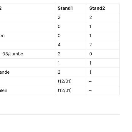
2
Stand1
Stand2
2
2
0
1
en
0
1
4
2
 ’38/Jumbo
2
0
1
1
zande
2
1
(12/01)
–
len
(12/01)
–