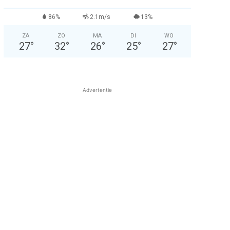
86%
2.1m/s
13%
ZA
ZO
MA
DI
WO
27
°
32
°
26
°
25
°
27
°
Advertentie