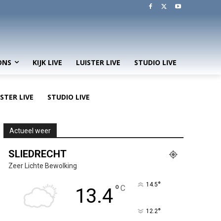
ONS
KIJK LIVE
LUISTER LIVE
STUDIO LIVE
ISTER LIVE
STUDIO LIVE
Actueel weer
SLIEDRECHT
Zeer Lichte Bewolking
°
14.5
°
C
13.4
°
12.2