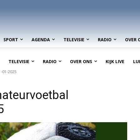
SPORT
AGENDA
TELEVISIE
RADIO
OVER 
TELEVISIE
RADIO
OVER ONS
KIJK LIVE
LU
1-01-2025
ateurvoetbal
5