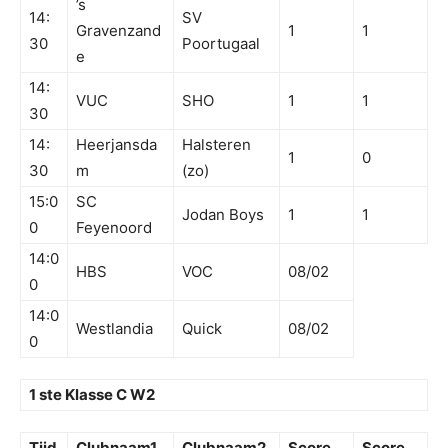
’s
14:
SV
Gravenzand
1
1
30
Poortugaal
e
14:
VUC
SHO
1
1
30
14:
Heerjansda
Halsteren
1
0
30
m
(zo)
15:0
SC
Jodan Boys
1
1
0
Feyenoord
14:0
HBS
VOC
08/02
0
14:0
Westlandia
Quick
08/02
0
1 ste Klasse C W2
Tijd
Clubnaam1
Clubnaam2
Score
Score