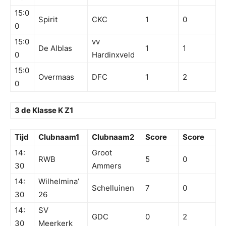
15:0
Spirit
CKC
1
0
0
15:0
vv
De Alblas
1
1
0
Hardinxveld
15:0
Overmaas
DFC
1
2
0
3 de Klasse K Z1
Tijd
Clubnaam1
Clubnaam2
Score
Score
14:
Groot
RWB
5
0
30
Ammers
14:
Wilhelmina’
Schelluinen
7
0
30
26
14:
SV
GDC
0
2
30
Meerkerk