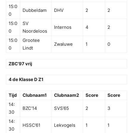
15:0
Dubbeldam
DHV
2
2
0
15:0
SV
Internos
4
2
0
Noordeloos
15:0
Grootee
Zwaluwe
1
0
0
Lindt
ZBC’97 vrij
4 de Klasse D Z1
Tijd
Clubnaam1
Clubnaam2
Score
Score
14:
BZC’14
SVS’65
2
3
30
14:
HSSC’61
Lekvogels
1
1
30