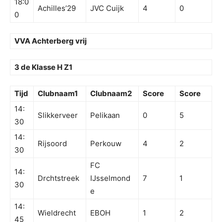
18:0
Achilles’29
JVC Cuijk
4
0
0
VVA Achterberg vrij
3 de Klasse H Z1
Tijd
Clubnaam1
Clubnaam2
Score
Score
14:
Slikkerveer
Pelikaan
0
5
30
14:
Rijsoord
Perkouw
4
2
30
FC
14:
Drchtstreek
IJsselmond
7
1
30
e
14:
Wieldrecht
EBOH
1
2
45