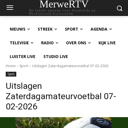
MerweRTV
De lokale omroep voor Sliedrecht en
Hardinxveld-Giessendam
NIEUWS
STREEK
SPORT
AGENDA
TELEVISIE
RADIO
OVER ONS
KIJK LIVE
LUISTER LIVE
STUDIO LIVE
Home
Sport
Uitslagen Zaterdagamateurvoetbal 07-02-2026
Sport
Uitslagen
Zaterdagamateurvoetbal 07-
02-2026