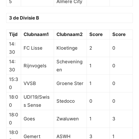
5
Almere City
3 de Divisie B
Tijd
Clubnaam1
Clubnaam2
Score
Score
14:
FC Lisse
Kloetinge
2
0
30
14:
Schevening
Rijnvogels
1
0
30
en
15:3
VVSB
Groene Ster
1
0
0
18:0
UDI’19/Swis
Stedoco
0
0
0
s Sense
18:0
Goes
Zwaluwen
1
3
0
18:0
Gemert
ASWH
3
1