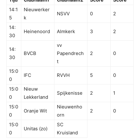
14:1
Nieuwerker
NSVV
0
2
5
k
14:
Heinenoord
Almkerk
3
2
30
vv
14:
BVCB
Papendrech
2
0
30
t
15:0
IFC
RVVH
5
0
0
15:0
Nieuw
Spijkenisse
2
1
0
Lekkerland
15:0
Nieuwenho
Oranje Wit
2
0
0
orn
15:0
SC
Unitas (zo)
0
Kruisland