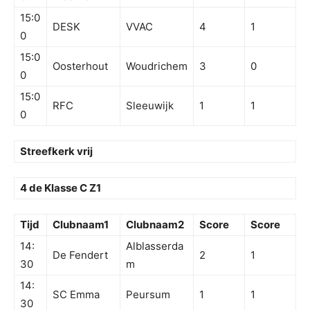
15:0
DESK
VVAC
4
1
0
15:0
Oosterhout
Woudrichem
3
0
0
15:0
RFC
Sleeuwijk
1
1
0
Streefkerk vrij
4 de Klasse C Z1
Tijd
Clubnaam1
Clubnaam2
Score
Score
14:
Alblasserda
De Fendert
2
1
30
m
14:
SC Emma
Peursum
1
1
30