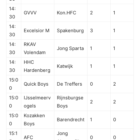
14:
GVVV
Kon.HFC
2
1
30
14:
Excelsior M
Spakenburg
3
1
30
14:
RKAV
Jong Sparta
1
1
30
Volendam
14:
HHC
Katwijk
1
1
30
Hardenberg
15:0
Quick Boys
De Treffers
0
2
0
15:0
IJsselmeerv
Rijnsburgse
2
2
0
ogels
Boys
15:0
Kozakken
Barendrecht
1
0
0
Boys
15:1
Jong
AFC
0
0