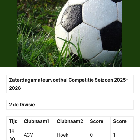
Zaterdagamateurvoetbal Competitie Seizoen 2025-
2026
2 de Divisie
Tijd
Clubnaam1
Clubnaam2
Score
Score
14:
ACV
Hoek
0
1
30