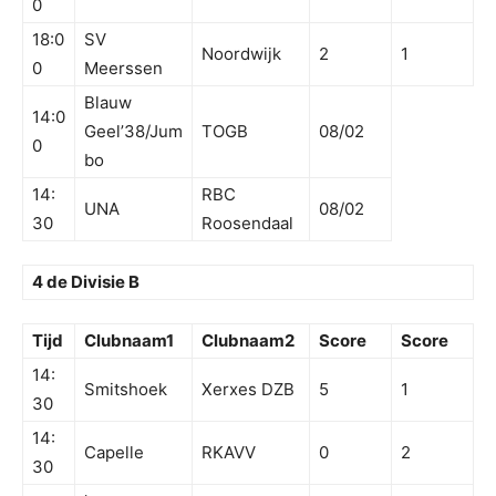
0
18:0
SV
Noordwijk
2
1
0
Meerssen
Blauw
14:0
Geel’38/Jum
TOGB
08/02
0
bo
14:
RBC
UNA
08/02
30
Roosendaal
4 de Divisie B
Tijd
Clubnaam1
Clubnaam2
Score
Score
14:
Smitshoek
Xerxes DZB
5
1
30
14:
Capelle
RKAVV
0
2
30