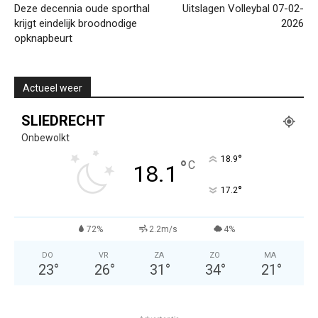
Deze decennia oude sporthal
Uitslagen Volleybal 07-02-
krijgt eindelijk broodnodige
2026
opknapbeurt
Actueel weer
SLIEDRECHT
Onbewolkt
°
18.9
°
C
18.1
°
17.2
72%
2.2m/s
4%
DO
VR
ZA
ZO
MA
23
°
26
°
31
°
34
°
21
°