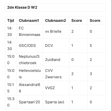
2de Klasse D W2
Tijd
Clubnaam1
Clubnaam2
Score
Score
14:
FC
vv Brielle
2
0
30
Binnenmaas
14:
GSC/ODS
DCV
1
5
30
15:0
Neptunus/S
Zuidland
0
2
0
chiebroek
15:0
Hellevoetslu
CVV
2
3
0
is
Zwervers
15:1
Alexandria’6
VVGZ
1
2
5
6
15:3
Spartaan’20
Sparta (av)
1
0
0