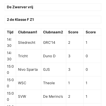
De Zwerver vrij
2 de Klasse F Z1
Tijd
Clubnaam1
Clubnaam2
Score
Score
14:
Sliedrecht
GRC’14
2
1
30
14:
Tricht
Duno D
3
0
30
15:0
Nivo Sparta
GJS
3
0
0
15:0
WSC
Theole
1
1
0
15:0
SVW
De Merino’s
2
1
0