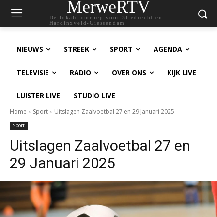
MerweRTV
De lokale omroep voor Sliedrecht en
Hardinxveld-Giessendam
NIEUWS
STREEK
SPORT
AGENDA
TELEVISIE
RADIO
OVER ONS
KIJK LIVE
LUISTER LIVE
STUDIO LIVE
Home
Sport
Uitslagen Zaalvoetbal 27 en 29 Januari 2025
Sport
Uitslagen Zaalvoetbal 27 en
29 Januari 2025