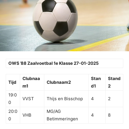
OWS ’88 Zaalvoetbal 1e Klasse 27-01-2025
Clubnaa
Stan
Stand
Tijd
Clubnaam2
m1
d1
2
19:0
VVST
Thijs en Bisschop
4
2
0
20:0
MG/AG
VHB
4
8
0
Betimmeringen