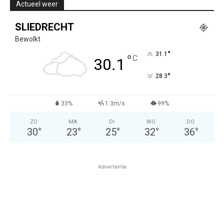
Actueel weer
SLIEDRECHT
Bewolkt
°
31.1
°
C
30.1
°
28.3
33%
1.3m/s
99%
ZO
MA
DI
WO
DO
30
°
23
°
25
°
32
°
36
°
Advertentie