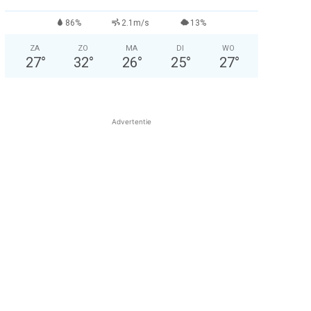
86%
2.1m/s
13%
ZA
ZO
MA
DI
WO
27
°
32
°
26
°
25
°
27
°
Advertentie