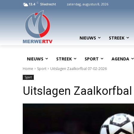
C
zaterdag, augustus 8, 2026
13.4
Sliedrecht
NIEUWS
STREEK
NIEUWS
STREEK
SPORT
AGENDA
Home
Sport
Uitslagen Zaalkorfbal 07-02-2026
Sport
Uitslagen Zaalkorfbal