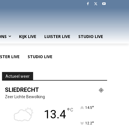
ONS
KIJK LIVE
LUISTER LIVE
STUDIO LIVE
ISTER LIVE
STUDIO LIVE
Actueel weer
SLIEDRECHT
Zeer Lichte Bewolking
°
14.5
°
C
13.4
°
12.2