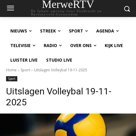
MerweRTV
De lokale omroep voor Sliedrecht en
Hardinxveld-Giessendam
NIEUWS
STREEK
SPORT
AGENDA
TELEVISIE
RADIO
OVER ONS
KIJK LIVE
LUISTER LIVE
STUDIO LIVE
Home
Sport
Uitslagen Volleybal 19-11-2025
Sport
Uitslagen Volleybal 19-11-
2025