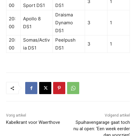
3
1
00
Sport DS1
DS1
Draisma
20:
Apollo 8
Dynamo
3
1
00
DS1
DS1
20:
Somas/Activ
Peelpush
3
1
00
ia DS1
DS1
Vorig artikel
Volgend artikel
Kabelkrant voor Waerthove
Spuihavengarage gaat toch
nu al open: ‘Een week eerder
dan voorzien’