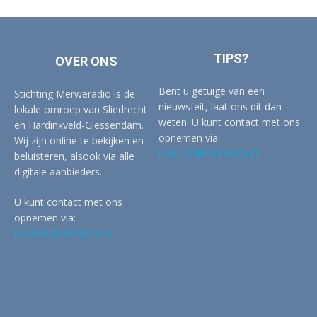
TIPS?
OVER ONS
Bent u getuige van een
Stichting Merweradio is de
nieuwsfeit, laat ons dit dan
lokale omroep van Sliedrecht
weten. U kunt contact met ons
en Hardinxveld-Giessendam.
opnemen via:
Wij zijn online te bekijken en
redactie@merwertv.nl
beluisteren, alsook via alle
digitale aanbieders.
U kunt contact met ons
opnemen via:
redactie@merwertv.nl