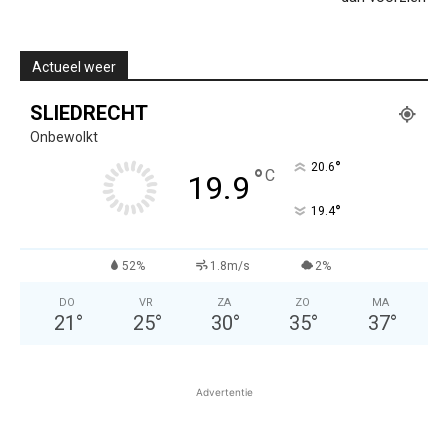
Actueel weer
SLIEDRECHT
Onbewolkt
°
20.6
°
C
19.9
°
19.4
52%
1.8m/s
2%
DO
VR
ZA
ZO
MA
21
°
25
°
30
°
35
°
37
°
Advertentie