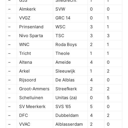
–
GJS
Sliedrecht
1
1
–
Almkerk
SVW
0
0
–
VVGZ
GRC 14
0
1
–
Prinsenland
WSC
3
1
–
Nivo Sparta
TSC
3
3
–
WNC
Roda Boys
2
1
–
Tricht
Theole
1
1
–
Altena
Ameide
4
0
–
Arkel
Sleeuwijk
1
2
–
Rijsoord
De Alblas
4
0
–
Groot-Ammers
Streefkerk
2
2
–
Schelluinen
Unitas (za)
0
5
–
SV Meerkerk
SVS ’65
5
0
–
DFC
Dubbeldam
4
2
–
VVAC
Alblasserdam
2
0