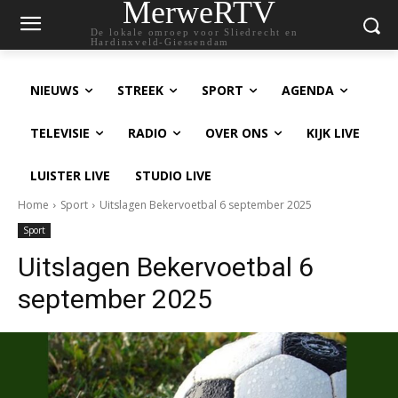
MerweRTV
De lokale omroep voor Sliedrecht en
Hardinxveld-Giessendam
NIEUWS
STREEK
SPORT
AGENDA
TELEVISIE
RADIO
OVER ONS
KIJK LIVE
LUISTER LIVE
STUDIO LIVE
Home
Sport
Uitslagen Bekervoetbal 6 september 2025
Sport
Uitslagen Bekervoetbal 6
september 2025