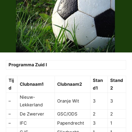
Programma Zuid I
Tij
Stan
Stand
Clubnaam1
Clubnaam2
d
d1
2
Nieuw-
–
Oranje Wit
3
3
Lekkerland
–
De Zwerver
GSC/ODS
2
2
–
IFC
Papendrecht
3
1