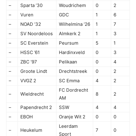
–
Sparta ’30
Woudrichem
0
2
–
Vuren
GDC
1
6
–
NOAD ’32
Wilhelmina ’26
1
7
–
SV Noordeloos
Almkerk 2
1
3
–
SC Everstein
Peursum
5
1
–
HSSC ’61
Hardinxveld
0
3
–
ZBC ’97
Pelikaan
0
4
–
Groote Lindt
Drechtstreek
0
2
–
VVGZ 2
SC Emma
4
2
FC Dordrecht
–
Wieldrecht
8
2
AM
–
Papendrecht 2
SSW
4
4
–
EBOH
Oranje Wit 2
0
0
Leerdam
–
Heukelum
7
0
Sport