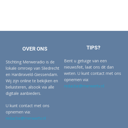
TIPS?
OVER ONS
Bent u getuige van een
Stichting Merweradio is de
nieuwsfeit, laat ons dit dan
lokale omroep van Sliedrecht
weten. U kunt contact met ons
en Hardinxveld-Giessendam.
opnemen via:
Wij zijn online te bekijken en
redactie@merwertv.nl
beluisteren, alsook via alle
digitale aanbieders.
U kunt contact met ons
opnemen via:
redactie@merwertv.nl