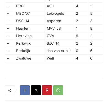
–
BRC
ASH
4
1
–
MEC ’07
Lekvogels
2
5
–
DSS ’14
Asperen
2
3
–
Haaften
MVV ’58
1
8
–
Herovina
GVV
9
1
–
Kerkwijk
BZC ’14
2
2
–
Berkdijk
Jan van Arckel
0
5
–
Zwaluwe
Well
4
0