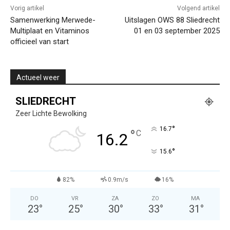
Vorig artikel
Volgend artikel
Samenwerking Merwede-
Uitslagen OWS 88 Sliedrecht
Multiplaat en Vitaminos
01 en 03 september 2025
officieel van start
Actueel weer
SLIEDRECHT
Zeer Lichte Bewolking
°
16.7
°
C
16.2
°
15.6
82%
0.9m/s
16%
DO
VR
ZA
ZO
MA
23
°
25
°
30
°
33
°
31
°