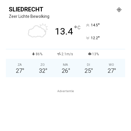
SLIEDRECHT
Zeer Lichte Bewolking
°
14.5
°
C
13.4
°
12.2
86%
2.1m/s
13%
ZA
ZO
MA
DI
WO
27
°
32
°
26
°
25
°
27
°
Advertentie