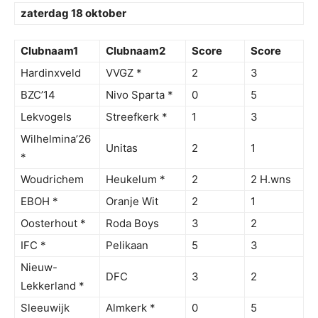
zaterdag 18 oktober
Clubnaam1
Clubnaam2
Score
Score
Hardinxveld
VVGZ *
2
3
BZC’14
Nivo Sparta *
0
5
Lekvogels
Streefkerk *
1
3
Wilhelmina’26
Unitas
2
1
*
Woudrichem
Heukelum *
2
2 H.wns
EBOH *
Oranje Wit
2
1
Oosterhout *
Roda Boys
3
2
IFC *
Pelikaan
5
3
Nieuw-
DFC
3
2
Lekkerland *
Sleeuwijk
Almkerk *
0
5