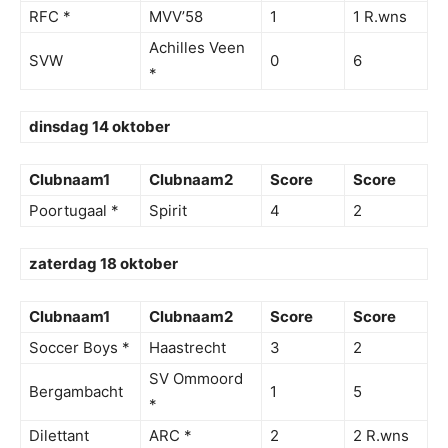
RFC *
MVV’58
1
1 R.wns
Achilles Veen
SVW
0
6
*
dinsdag 14 oktober
Clubnaam1
Clubnaam2
Score
Score
Poortugaal *
Spirit
4
2
zaterdag 18 oktober
Clubnaam1
Clubnaam2
Score
Score
Soccer Boys *
Haastrecht
3
2
SV Ommoord
Bergambacht
1
5
*
Dilettant
ARC *
2
2 R.wns