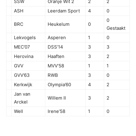
SSW
Oranje Wit 2
2
2
ASH
Leerdam Sport
4
0
0
BRC
Heukelum
0
Gestaakt
Lekvogels
Asperen
1
0
MEC’07
DSS’14
3
3
Herovina
Haaften
3
2
GVV
MVV’58
1
1
GVV’63
RWB
3
0
Kerkwijk
Olympia’60
4
2
Jan van
Willem II
3
2
Arckel
Well
Irene’58
1
0