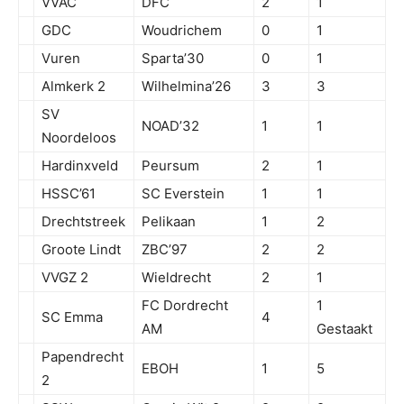
VVAC
DFC
2
1
GDC
Woudrichem
0
1
Vuren
Sparta’30
0
1
Almkerk 2
Wilhelmina’26
3
3
SV
NOAD’32
1
1
Noordeloos
Hardinxveld
Peursum
2
1
HSSC’61
SC Everstein
1
1
Drechtstreek
Pelikaan
1
2
Groote Lindt
ZBC’97
2
2
VVGZ 2
Wieldrecht
2
1
FC Dordrecht
1
SC Emma
4
AM
Gestaakt
Papendrecht
EBOH
1
5
2