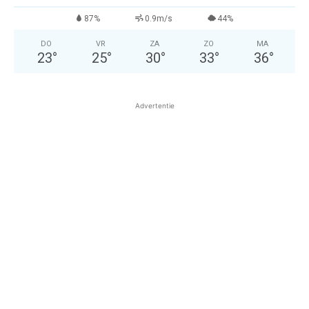
87%
0.9m/s
44%
DO
VR
ZA
ZO
MA
23
°
25
°
30
°
33
°
36
°
Advertentie