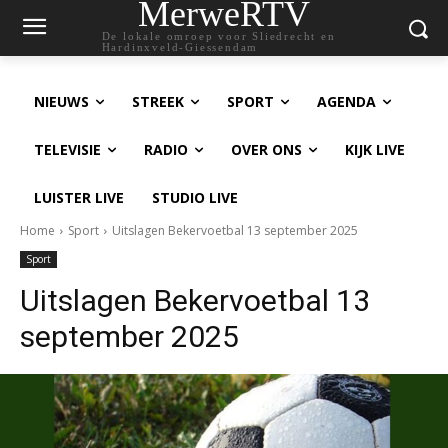
MerweRTV
De lokale omroep voor Sliedrecht en
Hardinxveld-Giessendam
NIEUWS
STREEK
SPORT
AGENDA
TELEVISIE
RADIO
OVER ONS
KIJK LIVE
LUISTER LIVE
STUDIO LIVE
Home
Sport
Uitslagen Bekervoetbal 13 september 2025
Sport
Uitslagen Bekervoetbal 13
september 2025