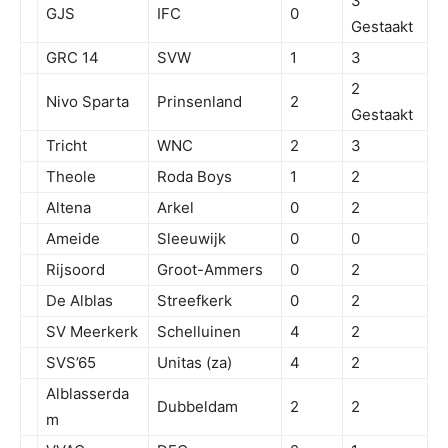
3
GJS
IFC
0
Gestaakt
GRC 14
SVW
1
3
2
Nivo Sparta
Prinsenland
2
Gestaakt
Tricht
WNC
2
3
Theole
Roda Boys
1
2
Altena
Arkel
0
2
Ameide
Sleeuwijk
0
0
Rijsoord
Groot-Ammers
0
2
De Alblas
Streefkerk
0
2
SV Meerkerk
Schelluinen
4
2
SVS’65
Unitas (za)
4
2
Alblasserda
Dubbeldam
2
2
m