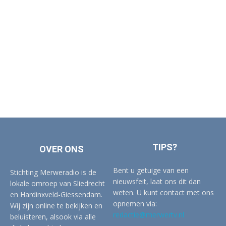
TIPS?
OVER ONS
Bent u getuige van een
Stichting Merweradio is de
nieuwsfeit, laat ons dit dan
lokale omroep van Sliedrecht
weten. U kunt contact met ons
en Hardinxveld-Giessendam.
opnemen via:
Wij zijn online te bekijken en
redactie@merwertv.nl
beluisteren, alsook via alle