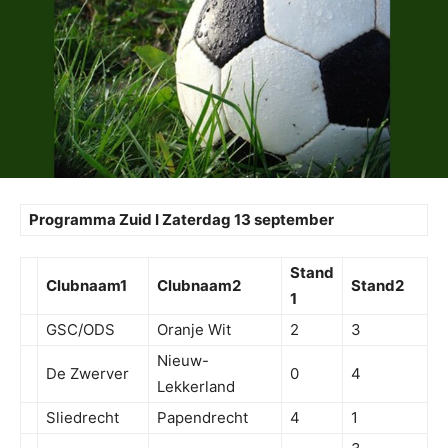
Programma Zuid I Zaterdag 13 september
Stand
Clubnaam1
Clubnaam2
Stand2
1
GSC/ODS
Oranje Wit
2
3
Nieuw-
De Zwerver
0
4
Lekkerland
Sliedrecht
Papendrecht
4
1