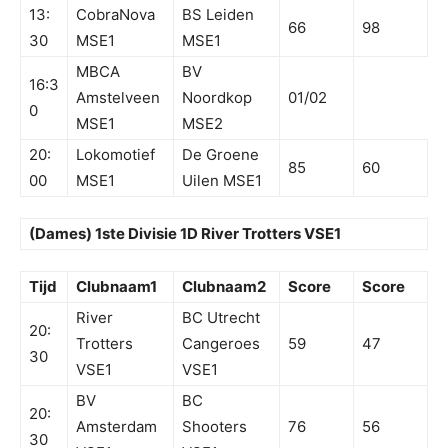
13:
CobraNova
BS Leiden
66
98
30
MSE1
MSE1
MBCA
BV
16:3
Amstelveen
Noordkop
01/02
0
MSE1
MSE2
20:
Lokomotief
De Groene
85
60
00
MSE1
Uilen MSE1
(Dames) 1ste Divisie 1D River Trotters VSE1
Tijd
Clubnaam1
Clubnaam2
Score
Score
River
BC Utrecht
20:
Trotters
Cangeroes
59
47
30
VSE1
VSE1
BV
BC
20:
Amsterdam
Shooters
76
56
30