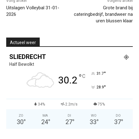
Vorig artikel
Volgend artikel
Uitslagen Volleybal 31-01-
Grote brand bij
2026
cateringbedrijf, brandweer na
uren blussen klaar
Actueel weer
SLIEDRECHT
Half Bewolkt
°
31.7
°
C
30.2
°
28.9
34%
2.2m/s
75%
ZO
MA
DI
WO
DO
30
°
24
°
27
°
33
°
37
°