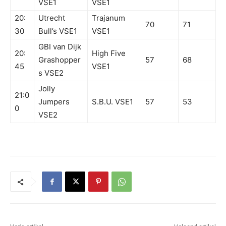
VSE1
VSE1
20:
Utrecht
Trajanum
70
71
30
Bull’s VSE1
VSE1
GBI van Dijk
20:
High Five
Grashopper
57
68
45
VSE1
s VSE2
Jolly
21:0
Jumpers
S.B.U. VSE1
57
53
0
VSE2