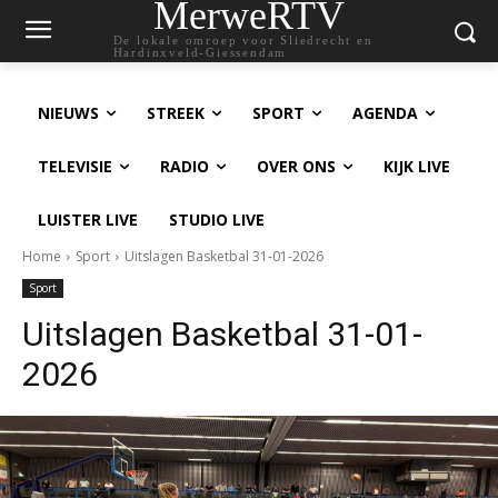
MerweRTV
De lokale omroep voor Sliedrecht en
Hardinxveld-Giessendam
NIEUWS
STREEK
SPORT
AGENDA
TELEVISIE
RADIO
OVER ONS
KIJK LIVE
LUISTER LIVE
STUDIO LIVE
Home
Sport
Uitslagen Basketbal 31-01-2026
Sport
Uitslagen Basketbal 31-01-
2026