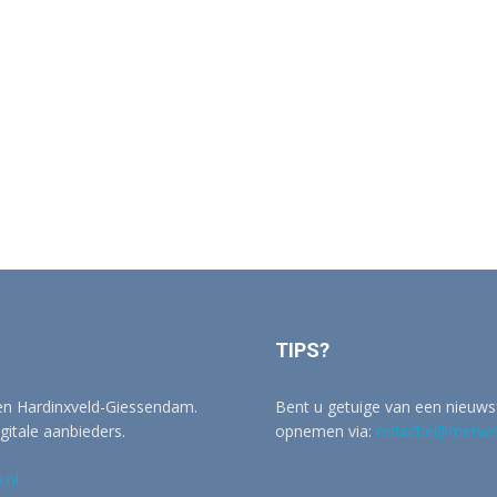
TIPS?
 en Hardinxveld-Giessendam.
Bent u getuige van een nieuwsf
igitale aanbieders.
opnemen via:
redactie@merwer
.nl