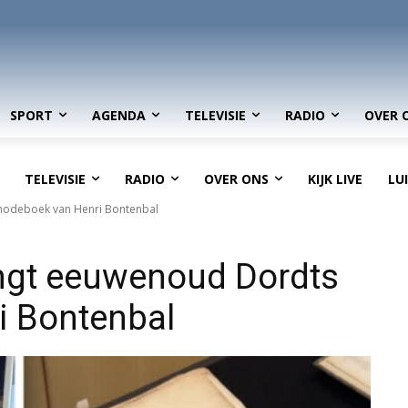
SPORT
AGENDA
TELEVISIE
RADIO
OVER 
TELEVISIE
RADIO
OVER ONS
KIJK LIVE
LU
nodeboek van Henri Bontenbal
gt eeuwenoud Dordts
i Bontenbal