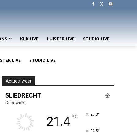
ONS
KIJK LIVE
LUISTER LIVE
STUDIO LIVE
ISTER LIVE
STUDIO LIVE
Actueel weer
SLIEDRECHT
Onbewolkt
°
23.3
°
C
21.4
°
20.5