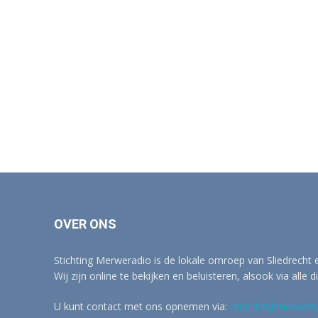
OVER ONS
Stichting Merweradio is de lokale omroep van Sliedrecht
Wij zijn online te bekijken en beluisteren, alsook via alle d
U kunt contact met ons opnemen via:
redactie@merwertv