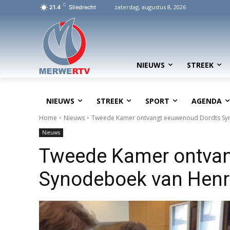
C
zaterdag, augustus 8, 2026
21.4
Sliedrecht
NIEUWS
STREEK
NIEUWS
STREEK
SPORT
AGENDA
Home
Nieuws
Tweede Kamer ontvangt eeuwenoud Dordts Sy
Nieuws
Tweede Kamer ontvan
Synodeboek van Henr