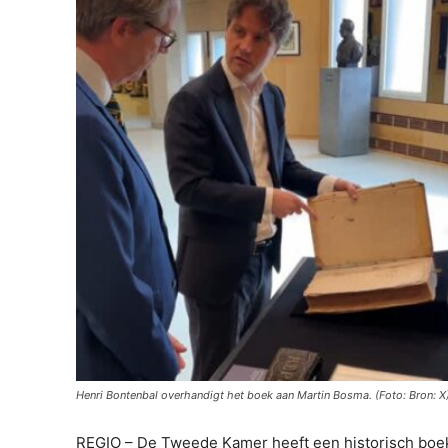
Henri Bontenbal overhandigt het boek aan Martin Bosma. (Foto: Bron: X)
REGIO – De Tweede Kamer heeft een historisch boek i