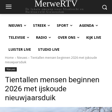
MerweRTV
De lokale omroep voor Sliedrecht en
Hardinxveld-Giessendam
NIEUWS
STREEK
SPORT
AGENDA
TELEVISIE
RADIO
OVER ONS
KIJK LIVE
LUISTER LIVE
STUDIO LIVE
Home
Nieuws
Tientallen mensen beginnen 2026 met ijskoude
nieuwjaarsduik
Nieuws
Tientallen mensen beginnen
2026 met ijskoude
nieuwjaarsduik