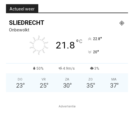
Actueel weer
SLIEDRECHT
Onbewolkt
°
22.8
°
C
21.8
°
20
50%
4.9m/s
3%
DO
VR
ZA
ZO
MA
23
°
25
°
30
°
35
°
37
°
Advertentie