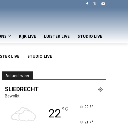
ONS
KIJK LIVE
LUISTER LIVE
STUDIO LIVE
ISTER LIVE
STUDIO LIVE
Actueel weer
SLIEDRECHT
Bewolkt
°
22.8
°
C
22
°
21.7