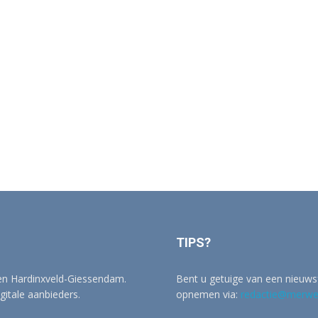
TIPS?
 en Hardinxveld-Giessendam.
Bent u getuige van een nieuwsf
igitale aanbieders.
opnemen via:
redactie@merwer