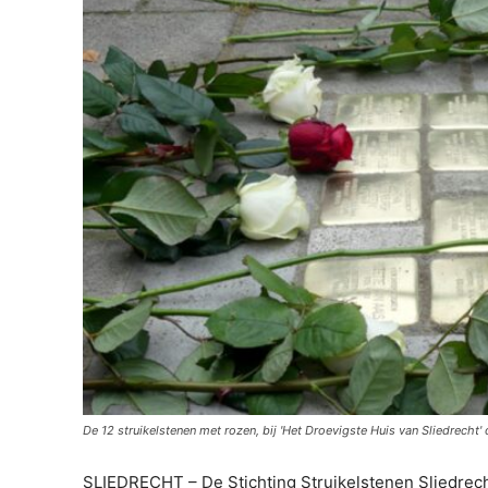
De 12 struikelstenen met rozen, bij 'Het Droevigste Huis van Sliedrecht'
SLIEDRECHT – De Stichting Struikelstenen Sliedrech