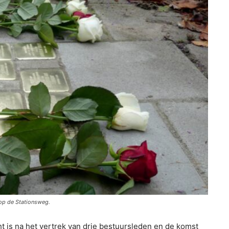
 op de Stationsweg.
t is na het vertrek van drie bestuursleden en de komst