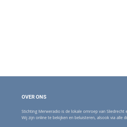
OVER ONS
Stichting Merweradio is de lokale omroep van Sliedrecht
Wij zijn online te bekijken en beluisteren, alsook via alle d