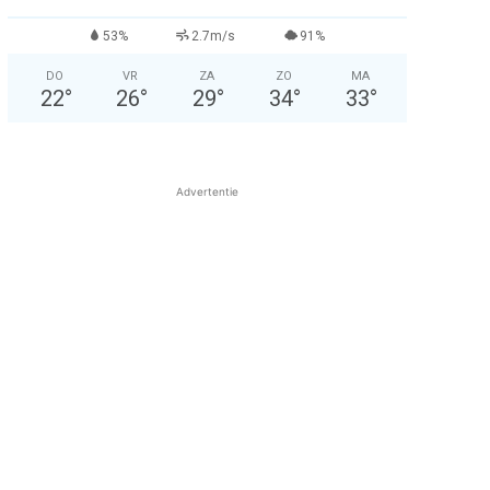
53%
2.7m/s
91%
DO
VR
ZA
ZO
MA
22
°
26
°
29
°
34
°
33
°
Advertentie