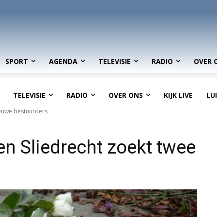
SPORT
AGENDA
TELEVISIE
RADIO
OVER 
TELEVISIE
RADIO
OVER ONS
KIJK LIVE
LU
nieuwe bestuurders
en Sliedrecht zoekt twee