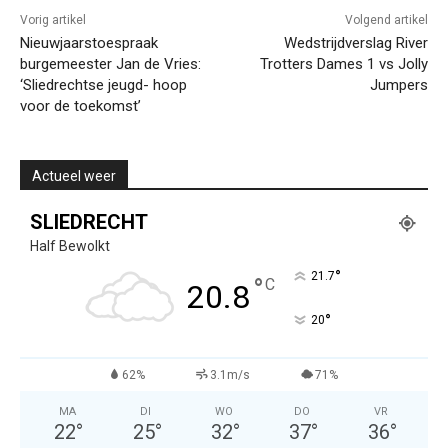
Vorig artikel
Volgend artikel
Nieuwjaarstoespraak
Wedstrijdverslag River
burgemeester Jan de Vries:
Trotters Dames 1 vs Jolly
‘Sliedrechtse jeugd- hoop
Jumpers
voor de toekomst’
Actueel weer
SLIEDRECHT
Half Bewolkt
°
21.7
°
C
20.8
°
20
62%
3.1m/s
71%
MA
DI
WO
DO
VR
22
°
25
°
32
°
37
°
36
°