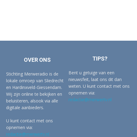
TIPS?
OVER ONS
Bent u getuige van een
Stichting Merweradio is de
nieuwsfeit, laat ons dit dan
lokale omroep van Sliedrecht
weten. U kunt contact met ons
en Hardinxveld-Giessendam.
opnemen via:
Wij zijn online te bekijken en
redactie@merwertv.nl
beluisteren, alsook via alle
digitale aanbieders.
U kunt contact met ons
opnemen via:
redactie@merwertv.nl