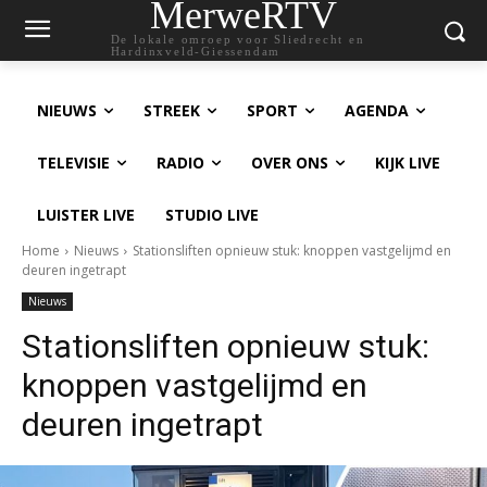
MerweRTV
De lokale omroep voor Sliedrecht en
Hardinxveld-Giessendam
NIEUWS
STREEK
SPORT
AGENDA
TELEVISIE
RADIO
OVER ONS
KIJK LIVE
LUISTER LIVE
STUDIO LIVE
Home
Nieuws
Stationsliften opnieuw stuk: knoppen vastgelijmd en
deuren ingetrapt
Nieuws
Stationsliften opnieuw stuk:
knoppen vastgelijmd en
deuren ingetrapt