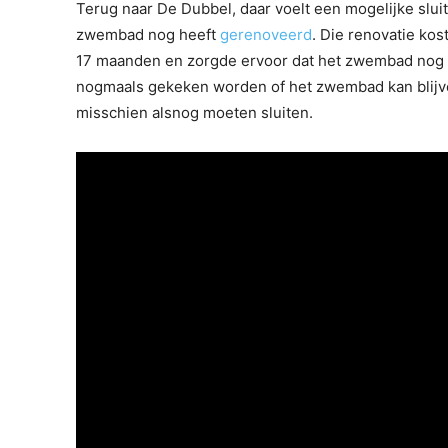
Terug naar De Dubbel, daar voelt een mogelijke slu
zwembad nog heeft
gerenoveerd
. Die renovatie ko
17 maanden en zorgde ervoor dat het zwembad nog mi
nogmaals gekeken worden of het zwembad kan blijve
misschien alsnog moeten sluiten.