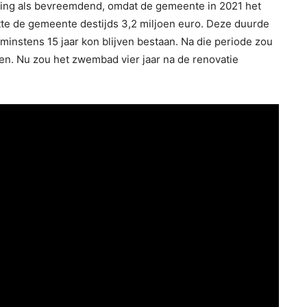
iting als bevreemdend, omdat de gemeente in 2021 het
stte de gemeente destijds 3,2 miljoen euro. Deze duurde
nstens 15 jaar kon blijven bestaan. Na die periode zou
n. Nu zou het zwembad vier jaar na de renovatie