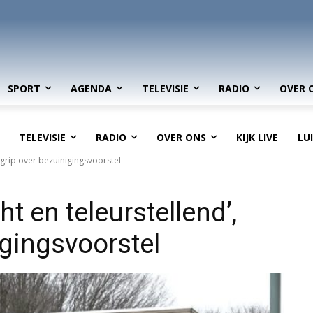
SPORT
AGENDA
TELEVISIE
RADIO
OVER 
TELEVISIE
RADIO
OVER ONS
KIJK LIVE
LU
grip over bezuinigingsvoorstel
 en teleurstellend’,
gingsvoorstel