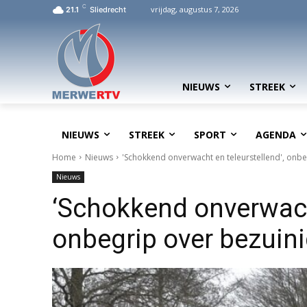
C
vrijdag, augustus 7, 2026
21.1
Sliedrecht
NIEUWS
STREEK
NIEUWS
STREEK
SPORT
AGENDA
Home
Nieuws
'Schokkend onverwacht en teleurstellend', onbe
Nieuws
‘Schokkend onverwacht
onbegrip over bezuini