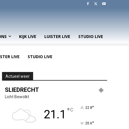
ONS
KIJK LIVE
LUISTER LIVE
STUDIO LIVE
ISTER LIVE
STUDIO LIVE
Actueel weer
SLIEDRECHT
Licht Bewolkt
°
22.8
°
C
21.1
°
20.6