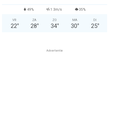
49%
1.3m/s
35%
VR
ZA
ZO
MA
DI
22
°
28
°
34
°
30
°
25
°
Advertentie