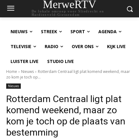
MerweRTV
De lokale omroep voor Sliedrecht en
Hardinxveld-Giessendam
NIEUWS
STREEK
SPORT
AGENDA
TELEVISIE
RADIO
OVER ONS
KIJK LIVE
LUISTER LIVE
STUDIO LIVE
Home
Nieuws
Rotterdam Centraal ligt plat komend weekend, maar
zo kom je toch op...
Nieuws
Rotterdam Centraal ligt plat
komend weekend, maar zo
kom je toch op de plaats van
bestemming