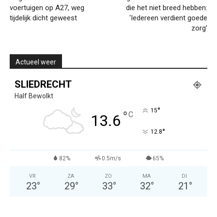
voertuigen op A27, weg
die het niet breed hebben:
tijdelijk dicht geweest
‘Iedereen verdient goede
zorg’
Actueel weer
SLIEDRECHT
Half Bewolkt
°
15
°
C
13.6
°
12.8
82%
0.5m/s
65%
VR
ZA
ZO
MA
DI
23
°
29
°
33
°
32
°
21
°