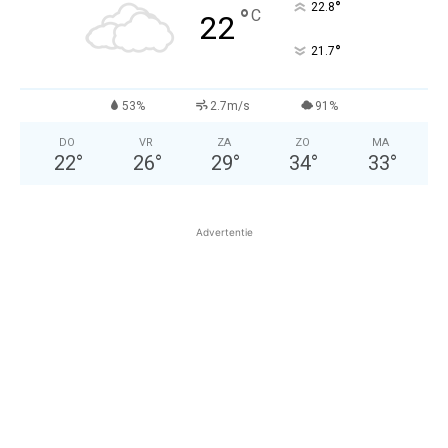
°
22.8
°
C
22
°
21.7
53%
2.7m/s
91%
DO
VR
ZA
ZO
MA
22
°
26
°
29
°
34
°
33
°
Advertentie