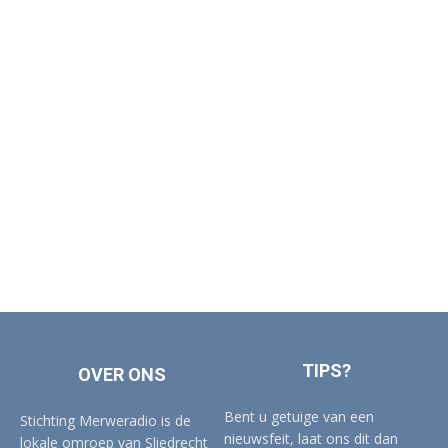
TIPS?
OVER ONS
Bent u getuige van een
Stichting Merweradio is de
nieuwsfeit, laat ons dit dan
lokale omroep van Sliedrecht