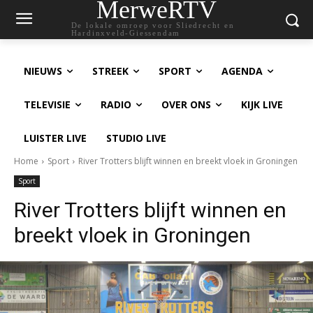
MerweRTV
De lokale omroep voor Sliedrecht en
Hardinxveld-Giessendam
NIEUWS
STREEK
SPORT
AGENDA
TELEVISIE
RADIO
OVER ONS
KIJK LIVE
LUISTER LIVE
STUDIO LIVE
Home
Sport
River Trotters blijft winnen en breekt vloek in Groningen
Sport
River Trotters blijft winnen en
breekt vloek in Groningen