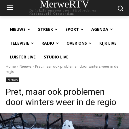
MerweRTV
De lokale omroep voor Sliedrecht en
Hardinxveld-Giessendam
NIEUWS
STREEK
SPORT
AGENDA
TELEVISIE
RADIO
OVER ONS
KIJK LIVE
LUISTER LIVE
STUDIO LIVE
Home
Nieuws
Pret, maar ook problemen door winters weer in de
regio
Nieuws
Pret, maar ook problemen
door winters weer in de regio