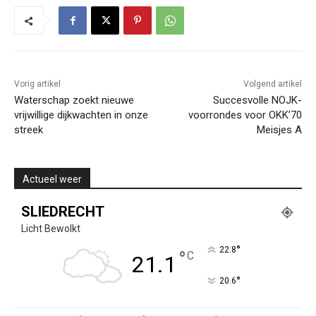
Vorig artikel
Volgend artikel
Waterschap zoekt nieuwe
Succesvolle NOJK-
vrijwillige dijkwachten in onze
voorrondes voor OKK’70
streek
Meisjes A
Actueel weer
SLIEDRECHT
Licht Bewolkt
°
22.8
°
C
21.1
°
20.6