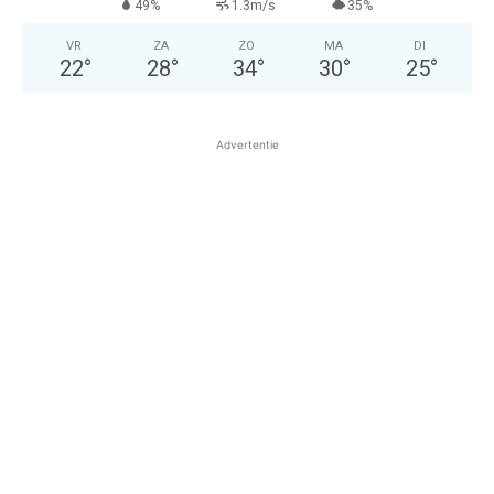
49%
1.3m/s
35%
VR
ZA
ZO
MA
DI
22
°
28
°
34
°
30
°
25
°
Advertentie