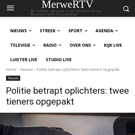
MerweRTV
De lokale omroep voor Sliedrecht en
Hardinxveld-Giessendam
NIEUWS
STREEK
SPORT
AGENDA
TELEVISIE
RADIO
OVER ONS
KIJK LIVE
LUISTER LIVE
STUDIO LIVE
Home
Nieuws
Politie betrapt oplichters: twee tieners opgepakt
Nieuws
Politie betrapt oplichters: twee
tieners opgepakt