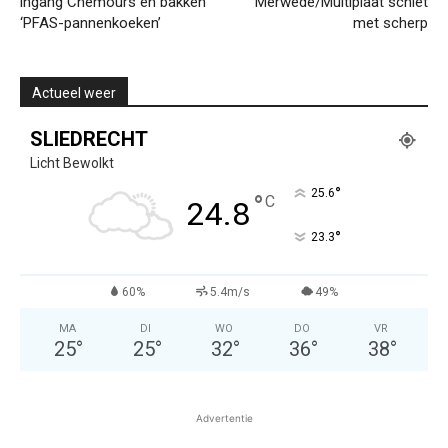
ingang Chemours en bakken
Merwede/Multiplaat schiet
‘PFAS-pannenkoeken’
met scherp
Actueel weer
SLIEDRECHT
Licht Bewolkt
°
25.6
°
C
24.8
°
23.3
60%
5.4m/s
49%
MA
DI
WO
DO
VR
25
°
25
°
32
°
36
°
38
°
Advertentie