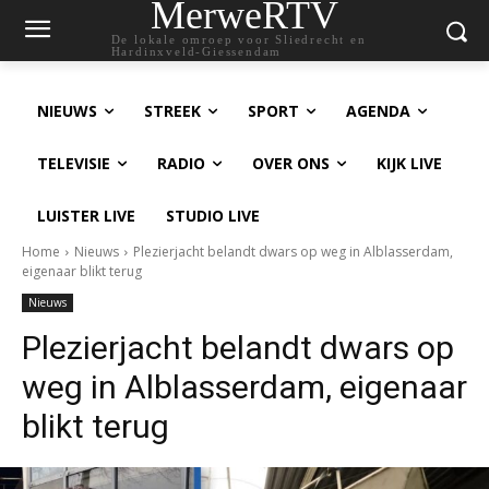
MerweRTV
De lokale omroep voor Sliedrecht en
Hardinxveld-Giessendam
NIEUWS
STREEK
SPORT
AGENDA
TELEVISIE
RADIO
OVER ONS
KIJK LIVE
LUISTER LIVE
STUDIO LIVE
Home
Nieuws
Plezierjacht belandt dwars op weg in Alblasserdam,
eigenaar blikt terug
Nieuws
Plezierjacht belandt dwars op
weg in Alblasserdam, eigenaar
blikt terug