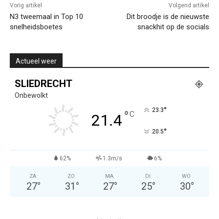
Vorig artikel
Volgend artikel
N3 tweemaal in Top 10
Dit broodje is de nieuwste
snelheidsboetes
snackhit op de socials
Actueel weer
SLIEDRECHT
Onbewolkt
°
23.3
°
C
21.4
°
20.5
62%
1.3m/s
6%
ZA
ZO
MA
DI
WO
27
°
31
°
27
°
25
°
30
°