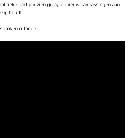
e politieke partijen zien graag opnieuw aanpassingen aan
zig houdt.
esproken rotonde: