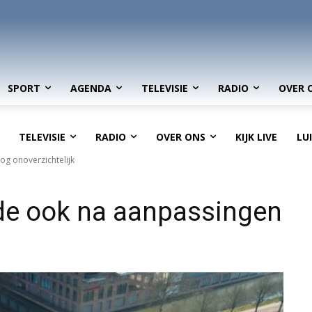
SPORT
AGENDA
TELEVISIE
RADIO
OVER 
TELEVISIE
RADIO
OVER ONS
KIJK LIVE
LU
g onoverzichtelijk
de ook na aanpassingen