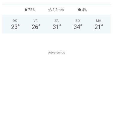
72%
2.2m/s
4%
DO
VR
ZA
ZO
MA
23
°
26
°
31
°
34
°
21
°
Advertentie