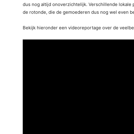
dus nog altijd onoverzichtelijk. Verschillende lokal
de rotonde, die de gemoederen dus nog wel even be
Bekijk hieronder een videoreportage over de veelb